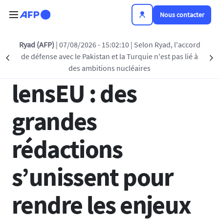
Aller au contenu principal
Nous contacter
Retour à la liste
Ryad (AFP)
| 07/08/2026 - 15:02:10
| Selon Ryad, l'accord
de défense avec le Pakistan et la Turquie n'est pas lié à
Précédent
S
09 JUIN 2026 - 14:00
des ambitions nucléaires
lensEU : des
grandes
rédactions
s’unissent pour
rendre les enjeux