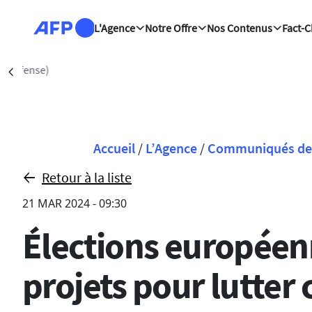
Aller au contenu principal
L'Agence
Notre Offre
Nos Contenus
Fact-
Mascate (AFP)
| 08/08/2026 - 1
Précédent
Fil d'Ariane
Accueil
/
L’Agence
/
Communiqués de 
Retour à la liste
21 MAR 2024 - 09:30
Élections européenn
projets pour lutter