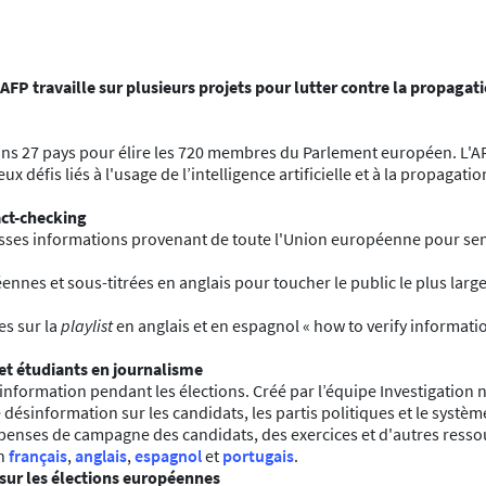
l'AFP travaille sur plusieurs projets pour lutter contre la propaga
ns 27 pays pour élire les 720 membres du Parlement européen. L'AFP
x défis liés à l'usage de l’intelligence artificielle et à la propagat
act-checking
usses informations provenant de toute l'Union européenne pour sensi
nes et sous-titrées en anglais pour toucher le public le plus large
es sur la
playlist
en anglais et en espagnol « how to verify informatio
et étudiants en journalisme
ésinformation pendant les élections. Créé par l’équipe Investigatio
sinformation sur les candidats, les partis politiques et le système
épenses de campagne des candidats, des exercices et d'autres ressou
en
français
,
anglais
,
espagnol
et
portugais
.
 sur les élections européennes