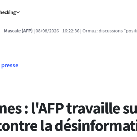
Checking
6:22:36
| Ormuz: discussions "positives" selon Oman, qui met en gar
presse
es : l'AFP travaille 
 contre la désinformat