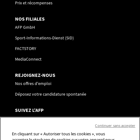
Prix et récompenses
NOS FILIALES
AFP GmbH
Sport-Informations-Dienst (SID)
FACTSTORY
MediaConnect
REJOIGNEZ-NOUS
Nos offres d'emploi
Déposez votre candidature spontanée
SUIVEZ L'AFP
Nous contacter
Continuer sans accepter
Centre de préférences
En cliquant sur « Autoriser tous les cookies », vous
acceptez le stockage de cookies sur votre appareil pour
Réseaux sociaux