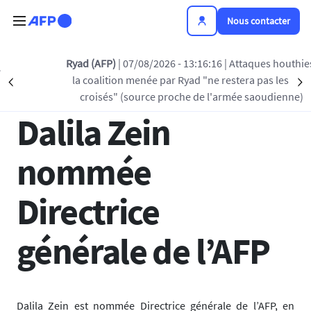
Aller au contenu principal
Nous contacter
Retour à la liste
Ryad (AFP)
| 07/08/2026 - 13:16:16
| Attaques houthies:
la coalition menée par Ryad "ne restera pas les bras
Précédent
S
28 JUIN 2018 - 12:31
croisés" (source proche de l'armée saoudienne)
Dalila Zein
nommée
Directrice
générale de l’AFP
Dalila Zein est nommée Directrice générale de l’AFP, en