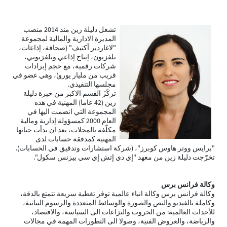
تشغل دليلة زين منذ 2014 منصب
المديرة الادارية والمالية لمجموعة
"لاغاردير أكتيف" (صحافة، إذاعات،
تلفزيون، إنتاج إذاعي وتلفزيوني،
شركات رقمية، مع حجم إيرادات
قريب من مليار يورو)، وهي عضو في
مجلسها التنفيذي.
تركّزَ القسم الاكبر من خبرة دليلة
زين (42 عاما) المهنية في هذه
المجموعة التي انضمت اليها في
العام 2000 كمسؤولة إدارية ومالية
مكلّفة بالمجلات، بعد ان بدأت حياتها
المهنية كمدققة حسابات لدى
"برايس ووتر هاوس كوبرز"، (شركة استشارات وتدقيق في الحسابات).
تخرّجت دليلة زين من معهد "إي دي إتش إي سي بيزنس سكول".
وكالة فرانس برس
وكالة فرانس برس وكالة انباء عالمية توفر تغطية سريعة تتمتع بالدقة،
وكاملة بالفيديو والنص والصورة والوسائط المتعددة والرسوم البيانية،
للأحداث العالمية: من الحروب والنزاعات الى السياسة، والاقتصاد،
والرياضة، والعروض الفنية، وصولا الى التطورات المهمة في مجالات