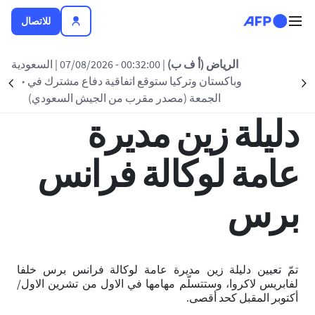
تجاوز إلى المحتوى الرئيسي
للاتصال
العودة الى القائمة
الرياض (أ ف ب)
| 00:32:00 - 07/08/2026
| السعودية
وباكستان وتركيا ستوقع اتفاقية دفاع مشترك في جدّة
nt
Suivant
12:31 - 2018 يونيو 28
الجمعة (مصدر مقرب من الجيش السعودي)
دليلة زين مديرة
عامة لوكالة فرانس
برس
تمّ تعيين دليلة زين مديرة عامة لوكالة فرانس برس خلفا
لفابريس لاكروا، وستتسلّم مهامها في الاول من تشرين الاول/
أكتوبر المقبل كحد أقصى.