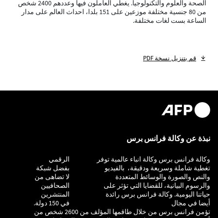
الصحة والعلوم والتكنولوجيا. يغطي العاملون فيها وعددهم 2400 شخص
من 80 جنسية مختلفة موزعين على 151 بلدا، احداث العالم على مدار
الساعة بست لغات مختلفة.
قم بتنزيل نسخة PDF
نبذة عن وكالة فرانس برس
وكالة فرانس برس وكالة انباء عالمية توفر
التحقيق
الرقمي
تغطية شاملة وسريعة ودقيقة، بالفيديو
بفضل شبكة
والنص والصورة والوسائط المتعددة
لا تضاهى من
والرسوم البيانية، للقضايا التي تؤثر على
الصحافيين
حياتنا اليومية. وكالة فرانس برس رائدة
المنتشرين
أيضا في مجال
في 150 دولة.
تؤمن فرانس برس من خلال طاقمها المؤلف من 2600 شخص من