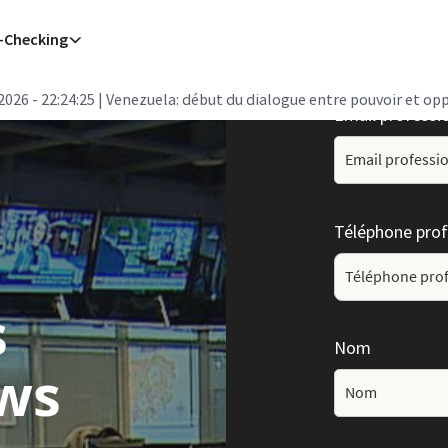
-Checking
2026 - 22:24:25
| Venezuela: début du dialogue entre pouvoir et op
Email professi
Téléphone prof
s
Nom
ws