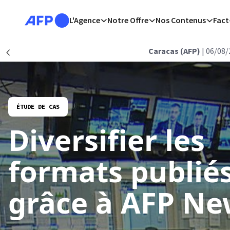
Aller au contenu principal
L'Agence
Notre Offre
Nos Contenus
Fact
Retour
Caracas (AFP)
| 06/08/
Précédent
ÉTUDE DE CAS
Diversifier les
formats publié
grâce à AFP Ne