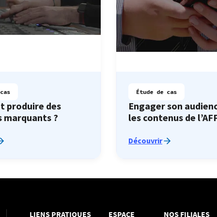
cas
Étude de cas
 produire des
Engager son audien
s marquants ?
les contenus de l’AF
Découvrir
LIENS PRATIQUES
ESPACE
NOS FILIALES