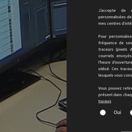
J’accepte de r
personnalisées de l
mes centres d’inté
Pour personnalis
fréquence de ses 
traceurs (pixels 
courriels envoyé
l’heure d’ouvertur
utilisé. Ces trace
lesquels vous cons
Vous pouvez retir
présent dans chaqu
traceurs
Oui