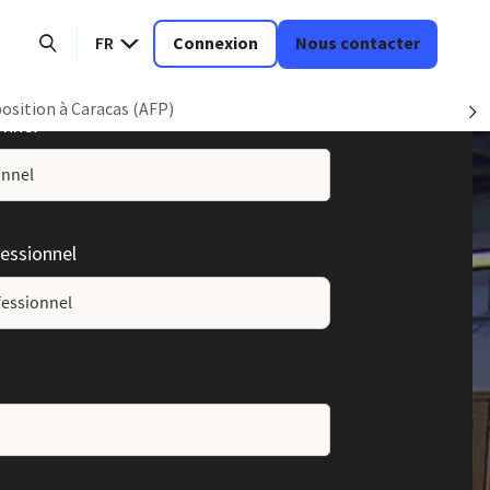
FR
Connexion
Nous contacter
position à Caracas (AFP)
S
onnel
essionnel