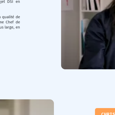
ojet DSI en
n qualité de
mme Chef de
us large, en
CHRI