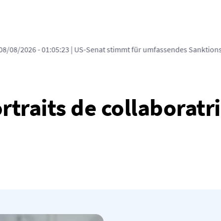
 08/08/2026 - 01:05:23
| US-Senat stimmt für umfassendes Sanktion
portraits de collaboratr