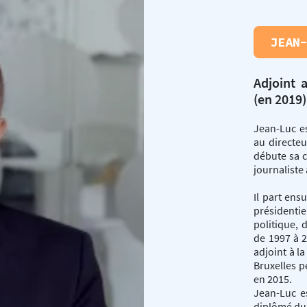
JEAN
Adjoint 
(en 2019)
Jean-Luc es
au directeu
débute sa 
journaliste
Il part ens
présidentie
politique,
de 1997 à 
adjoint à la
Bruxelles p
en 2015.
Jean-Luc es
diplômé du 