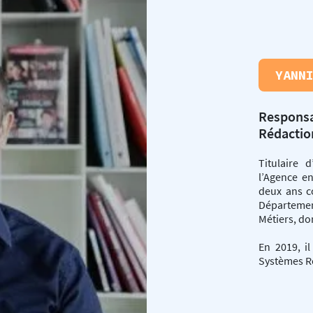
YANN
Responsa
Rédactio
Titulaire 
l’Agence e
deux ans c
Départeme
Métiers, do
En 2019, i
Systèmes R