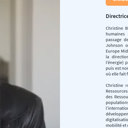
Directri
Christine 
humaines 
passage d
Johnson où
Europe Midd
la directi
l’énergie) 
puis est n
où elle fait
Christine 
Ressources 
des Ressou
population
l’interna
développem
digitalisa
mobilité et 