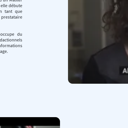
 elle débute
en tant que
 prestataire
'occupe du
dactionnels
nformations
vage.