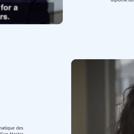
matique des
 d'un Master