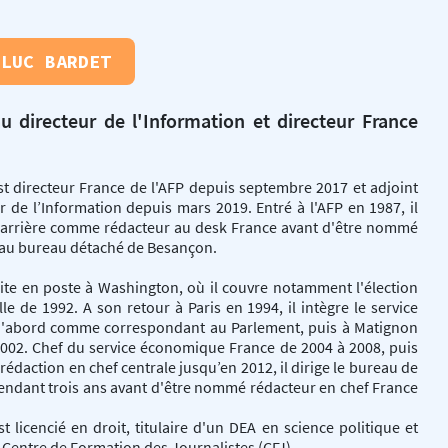
-LUC BARDET
au directeur de l'Information et directeur France
t directeur France de l'AFP depuis septembre 2017 et adjoint
r de l’Information depuis mars 2019. Entré à l'AFP en 1987, il
carrière comme rédacteur au desk France avant d'être nommé
 au bureau détaché de Besançon.
uite en poste à Washington, où il couvre notamment l'élection
lle de 1992. A son retour à Paris en 1994, il intègre le service
 d'abord comme correspondant au Parlement, puis à Matignon
2002. Chef du service économique France de 2004 à 2008, puis
 rédaction en chef centrale jusqu’en 2012, il dirige le bureau de
endant trois ans avant d'être nommé rédacteur en chef France
t licencié en droit, titulaire d'un DEA en science politique et
Centre de Formation des Journalistes (CFJ).