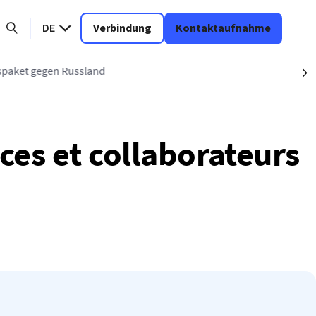
DE
Verbindung
Kontaktaufnahme
spaket gegen Russland
S
ices et collaborateurs