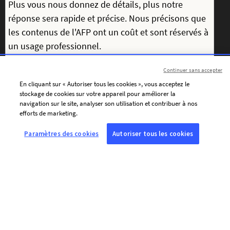
Continuer sans accepter
En cliquant sur « Autoriser tous les cookies », vous acceptez le
stockage de cookies sur votre appareil pour améliorer la
navigation sur le site, analyser son utilisation et contribuer à nos
efforts de marketing.
J’accepte de recevoir par courriel les communications
personnalisées de l’AFP (actualités, offres et invitations), adaptées à
Paramètres des cookies
Autoriser tous les cookies
mes centres d’intérêt.
Pour personnaliser le contenu de ses messages et adapter la
fréquence de ses envois, l’AFP et ses prestataires utilisent des
traceurs (pixels de suivi) qui leur indiquent si vous ouvrez les
courriels envoyés à l’adresse renseignée ci-dessus, la date et l’heure
d’ouverture, ainsi que des informations relatives au terminal utilisé.
Ces traceurs sont lus sur l’ensemble des terminaux depuis lesquels