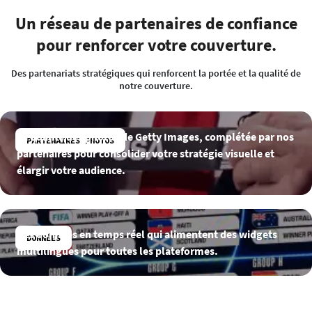
Un réseau de partenaires de confiance
pour renforcer votre couverture.
Des partenariats stratégiques qui renforcent la portée et la qualité de
notre couverture.
La qualité des photos de Getty Images, complétée par nos
PARTENAIRES PHOTOS
partenaires pour consolider votre stratégie visuelle et
élargir votre audience.
Des données en temps réel qui alimentent des widgets
DONNÉES
multilingues pour toutes les plateformes.