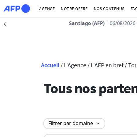
Aller au contenu principal
L'AGENCE
NOTRE OFFRE
NOS CONTENUS
FA
Santiago (AFP)
| 06/08/2026 -
Précédent
Accueil
/
L'Agence /
L'AFP en bref /
Tou
Fil d'Ariane
Tous nos parten
Filtrer par domaine