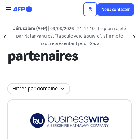
Aller au contenu principal
Nous contacter
Jérusalem (AFP)
| 09/08/2026 - 21:47:10
| Le plan rejeté
Tous nos
par Netanyahu est "la seule voie à suivre", affirme le
Précédent
S
haut représentant pour Gaza
partenaires
Filtrer par domaine