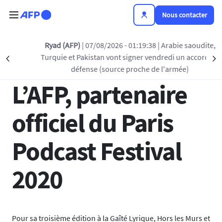
Aller au contenu principal
Nous contacter
Retour à la liste
Ryad (AFP)
| 07/08/2026 - 01:19:38
| Arabie saoudite,
Turquie et Pakistan vont signer vendredi un accord de
Précédent
S
30 SEP 2020 - 16:01
défense (source proche de l'armée)
L’AFP, partenaire
officiel du Paris
Podcast Festival
2020
Pour sa troisième édition à la Gaîté Lyrique, Hors les Murs et