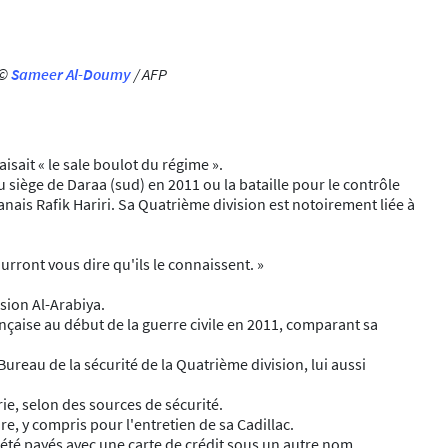
 ©
Sameer Al-Doumy
/ AFP
isait « le sale boulot du régime ».
siège de Daraa (sud) en 2011 ou la bataille pour le contrôle
anais Rafik Hariri. Sa Quatrième division est notoirement liée à
urront vous dire qu'ils le connaissent. »
ision Al-Arabiya.
rançaise au début de la guerre civile en 2011, comparant sa
ureau de la sécurité de la Quatrième division, lui aussi
rie, selon des sources de sécurité.
, y compris pour l'entretien de sa Cadillac.
 été payés avec une carte de crédit sous un autre nom.