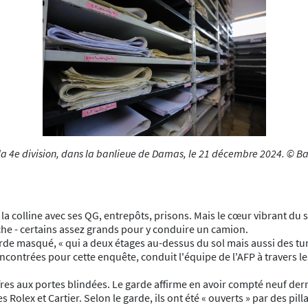
la 4e division, dans la banlieue de Damas, le 21 décembre 2024. © B
la colline avec ses QG, entrepôts, prisons. Mais le cœur vibrant du
che - certains assez grands pour y conduire un camion.
arde masqué, « qui a deux étages au-dessus du sol mais aussi des tu
ontrées pour cette enquête, conduit l'équipe de l'AFP à travers les 
fres aux portes blindées. Le garde affirme en avoir compté neuf derr
s Rolex et Cartier. Selon le garde, ils ont été « ouverts » par des pi