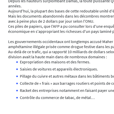
Depuis les hauteurs surplombant Damas, la toute puissante Qua
années.
Aujourd'hui, la plupart des bases de cette redoutable unité d'é
Mais les documents abandonnés dans les décombres montrent à 
avec à peine plus de 2 dollars par jour selon l'ONU.
Ces piles de papiers, que l'AFP a pu consulter lors d'une enq
économique en s'appropriant les richesses d'un pays laminé pa
Les gouvernements occidentaux ont longtemps accusé Maher al-
amphétamine illégale prisée comme drogue festive dans les pays
Au-delà de ce trafic, qui a rapporté 10 milliards de dollars 
division avait la haute main dans de nombreux domaines :
Expropriation des maisons et des fermes.
Saisies de voitures et appareils électroniques.
Pillage du cuivre et autres métaux dans les bâtiments
Collecte de « frais » aux barrages routiers et points de c
Racket des entreprises notamment en faisant payer une «
Contrôle du commerce de tabac, de métal…