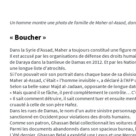
Un homme montre une photo de famille de Maher al-Assad, dans 
« Boucher »
Dans la Syrie d'Assad, Maher a toujours constitué une figure me
Il est accusé par les organisations de défense des droits hum
de Daraya dans la banlieue de Damas en 2012. Et par les Nations
une longue liste d'atrocités.
Si l'on pouvait voir son portrait dans chaque base de sa divisi
Maher al-Assad, c'était « l'homme invisible », a déclaré à l'AF
Selon sa belle-sœur Majd al-Jadaan, opposante de longue date
« Mais quand il se fâche, il perd complètement le contrôle… C'est
« Il sait comment détruire, il sait comment tuer et ensuite ment
cruauté à celle de son père Hafez.
Dans les rues de Damas, le nom d'un autre sinistre personnage 
sanctionné en Occident pour violations des droits humains.
Comme son patron, Ghassan Belal collectionnait les voitures de l
Parmi les documents abandonnés dans son spacieux bureau, l'AF
L'été dernier, Ghassan Belal a expédié une Lexus et une Merced