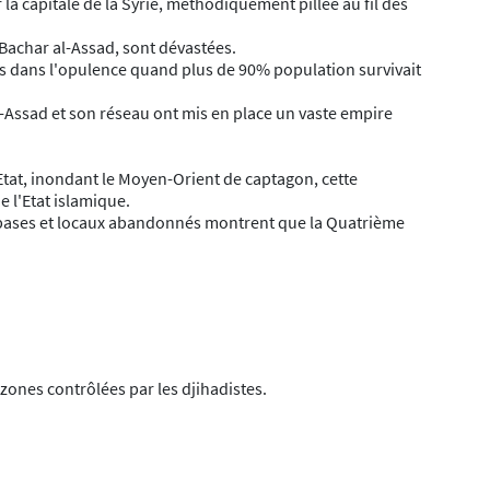
a capitale de la Syrie, méthodiquement pillée au fil des
u Bachar al-Assad, sont dévastées.
s dans l'opulence quand plus de 90% population survivait
-Assad et son réseau ont mis en place un vaste empire
tat, inondant le Moyen-Orient de captagon, cette
 l'Etat islamique.
es bases et locaux abandonnés montrent que la Quatrième
zones contrôlées par les djihadistes.