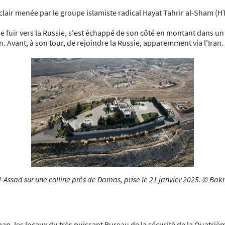
lair menée par le groupe islamiste radical Hayat Tahrir al-Sham (HTS
e fuir vers la Russie, s'est échappé de son côté en montant dans un h
n. Avant, à son tour, de rejoindre la Russie, apparemment via l'Iran.
Assad sur une colline près de Damas, prise le 21 janvier 2025. © Bak
iban, les locaux du très puissant Bureau de la sécurité de la Quatriè