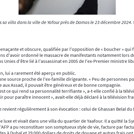
sa villa dans la ville de Yafour près de Damas le 23 décembre 2024.
naçante et obscure, qualifiée par l'opposition de « boucher » qui fa
ains d'avoir ordonné le massacre de manifestants notamment lors du 
 Unies d'être lié à l'assassinat en 2005 de l'ex-Premier ministre lib
on, lui a rarement été aperçu en public.
P une source proche de l'ex-famille dirigeante. « Peu de personnes po
 aux Assad, il pouvait être généreux et de bonne compagnie.
 ce qui rend sa personnalité terrifiante », a-t-elle confié à la télév
ir pour paraître innocent », avait-elle déjà déclaré à la télévision f
revient régulièrement à son évocation : celui de Ghassan Belal du B
uxe et vivait dans une villa du quartier de Yaafour. Il a quitté la Sy
P a pu reconstituer son somptueux style de vie, facture par facture
es à Dubaï et 29 000 dollars de droits de douane et autres frais ont