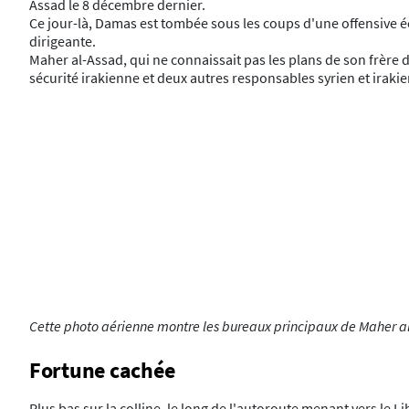
Assad le 8 décembre dernier.
Ce jour-là, Damas est tombée sous les coups d'une offensive éc
dirigeante.
Maher al-Assad, qui ne connaissait pas les plans de son frère d
sécurité irakienne et deux autres responsables syrien et irakie
Cette photo aérienne montre les bureaux principaux de Maher al-
Fortune cachée
Plus bas sur la colline, le long de l'autoroute menant vers le L