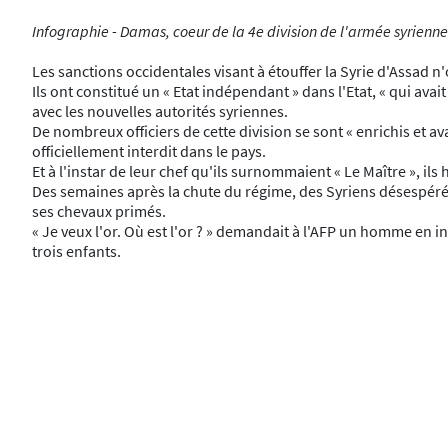
Infographie - Damas, coeur de la 4e division de l'armée syrienn
Les sanctions occidentales visant à étouffer la Syrie d'Assad n'
Ils ont constitué un « Etat indépendant » dans l'Etat, « qui av
avec les nouvelles autorités syriennes.
De nombreux officiers de cette division se sont « enrichis et av
officiellement interdit dans le pays.
Et à l'instar de leur chef qu'ils surnommaient « Le Maître », i
Des semaines après la chute du régime, des Syriens désespérés 
ses chevaux primés.
« Je veux l'or. Où est l'or ? » demandait à l'AFP un homme en i
trois enfants.