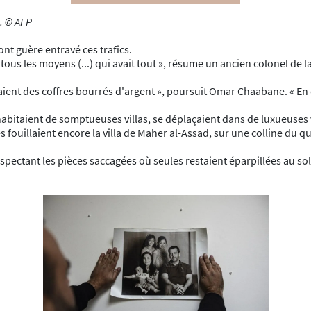
e. © AFP
ont guère entravé ces trafics.
ait tous les moyens (...) qui avait tout », résume un ancien colonel 
aient des coffres bourrés d'argent », poursuit Omar Chaabane. « En do
ls habitaient de somptueuses villas, se déplaçaient dans de luxueuse
fouillaient encore la villa de Maher al-Assad, sur une colline du qu
nspectant les pièces saccagées où seules restaient éparpillées au so