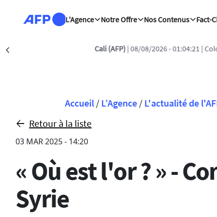
Aller au contenu principal
L'Agence
Notre Offre
Nos Contenus
Fact-
Cali (AFP)
| 08/08/2026 - 01:04:21
| Col
Précédent
Fil d'Ariane
Accueil
/
L’Agence
/
L'actualité de l'A
Retour à la liste
03 MAR 2025 - 14:20
« Où est l'or ? » - 
Syrie