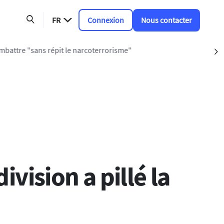
FR
Connexion
Nous contacter
mbattre "sans répit le narcoterrorisme"
S
vision a pillé la