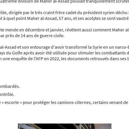
trième division de Maher al-Assad pouvait tranquillement scruter l
lite, dirigée par le très craint frère cadet du président syrien déch
quel point Maher al-Assad, 57 ans, et ses acolytes se sont vautré
uête menée en décembre et janvier, révèlent aussi comment Maher al
r près de 14 ans de guerre civile.
Assad et son entourage d'avoir transformé la Syrie en un narco-E
 du Golfe après avoir été utilisée pour stimuler les combattants de
selon une enquête de l'AFP en 2022, les documents retrouvés dans s
 bombardés.
ontrôle.
 escorte » pour protéger les camions-citernes, certains venant de 