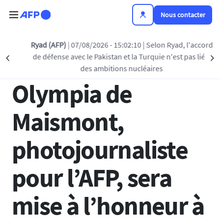
Aller au contenu principal
Nous contacter
Retour à la liste
Ryad (AFP)
| 07/08/2026 - 15:02:10
| Selon Ryad, l'accord
de défense avec le Pakistan et la Turquie n'est pas lié à
Précédent
S
04 JUIN 2026 - 14:45
des ambitions nucléaires
Olympia de
Maismont,
photojournaliste
pour l’AFP, sera
mise à l’honneur à