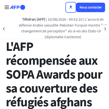
Aller au contenu principal
Nous contacter
Téhéran (AFP)
| 10/08/2026 - 09:52:10
| L'accord de
Retour à la liste
défense Arabie saoudite-Pakistan-Turquie montre "un
Précédent
S
changement de perception" vis-à-vis des Etats-Unis
21 JUIN 2024 - 13:30
(diplomatie iranienne)
L'AFP
récompensée aux
SOPA Awards pour
sa couverture des
réfugiés afghans