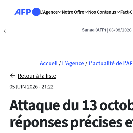
Aller au contenu principal
L'Agence
Notre Offre
Nos Contenus
Fact-
11
| Yémen: les Houthis revendiquent les attaques contre les force
Précédent
Fil d'Ariane
Accueil
/
L’Agence
/
L'actualité de l'A
Retour à la liste
05 JUIN 2026 - 21:22
Attaque du 13 octob
réponses précises e