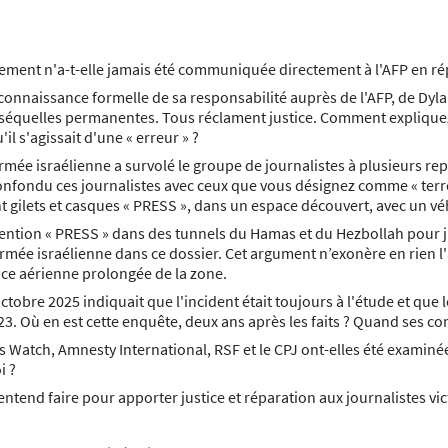
ement n'a-t-elle jamais été communiquée directement à l'AFP en r
onnaissance formelle de sa responsabilité auprès de l'AFP, de Dylan 
e séquelles permanentes. Tous réclament justice. Comment expliquez
l s'agissait d'une « erreur » ?
rmée israélienne a survolé le groupe de journalistes à plusieurs re
 confondu ces journalistes avec ceux que vous désignez comme « terr
t gilets et casques « PRESS », dans un espace découvert, avec un véhi
ntion « PRESS » dans des tunnels du Hamas et du Hezbollah pour justi
rmée israélienne dans ce dossier. Cet argument n’exonère en rien l
ance aérienne prolongée de la zone.
tobre 2025 indiquait que l'incident était toujours à l'étude et que 
23. Où en est cette enquête, deux ans après les faits ? Quand ses c
Watch, Amnesty International, RSF et le CPJ ont-elles été examinées
i ?
ntend faire pour apporter justice et réparation aux journalistes vic