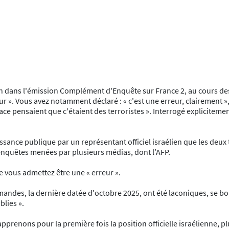
juin dans l'émission Complément d'Enquête sur France 2, au cours de
r ». Vous avez notamment déclaré : « c'est une erreur, clairement », 
lace pensaient que c'étaient des terroristes ». Interrogé explicitement
sance publique par un représentant officiel israélien que les deux t
 enquêtes menées par plusieurs médias, dont l’AFP.
e vous admettez être une « erreur ».
ndes, la dernière datée d'octobre 2025, ont été laconiques, se bornan
blies ».
pprenons pour la première fois la position officielle israélienne, p