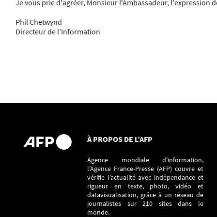
Je vous prie d'agréer, Monsieur l'Ambassadeur, l'expression 
Phil Chetwynd
Directeur de l’Information
À PROPOS DE L’AFP
Agence mondiale d’information,
l’Agence France-Presse (AFP) couvre et
vérifie l’actualité avec indépendance et
rigueur en texte, photo, vidéo et
datavisualisation, grâce à un réseau de
journalistes sur 210 sites dans le
monde.