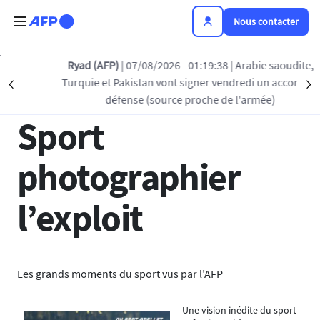
Aller au contenu principal
Nous contacter
Retour à la liste
Ryad (AFP)
| 07/08/2026 - 01:19:38
| Arabie saoudite,
Turquie et Pakistan vont signer vendredi un accord de
Précédent
S
14 MAI 2014 - 18:35
défense (source proche de l'armée)
Sport
photographier
l’exploit
Les grands moments du sport vus par l’AFP
- Une vision inédite du sport