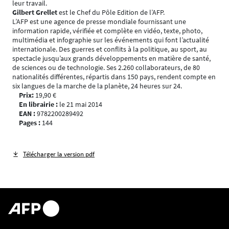
leur travail.
Gilbert Grellet
est le Chef du Pôle Edition de l’AFP.
L’AFP est une agence de presse mondiale fournissant une
information rapide, vérifiée et complète en vidéo, texte, photo,
multimédia et infographie sur les événements qui font l’actualité
internationale. Des guerres et conflits à la politique, au sport, au
spectacle jusqu’aux grands développements en matière de santé,
de sciences ou de technologie. Ses 2.260 collaborateurs, de 80
nationalités différentes, répartis dans 150 pays, rendent compte en
six langues de la marche de la planète, 24 heures sur 24.
Pr
i
x:
19,90 €
E
n librairie :
le 21 mai 2014
E
A
N :
9782200289492
P
ages :
144
Télécharger la version pdf