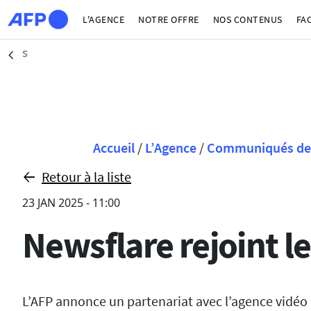
Aller au contenu principal
L'AGENCE
NOTRE OFFRE
NOS CONTENUS
FA
Jérusalem (AFP)
Précédent
Fil d'Ariane
Accueil
/
L’Agence
/
Communiqués de 
Retour à la liste
23 JAN 2025 - 11:00
Newsflare rejoint le
L’AFP annonce un partenariat avec l’agence vidéo N