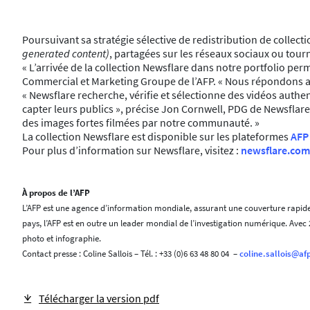
Poursuivant sa stratégie sélective de redistribution de collect
generated content)
, partagées sur les réseaux sociaux ou to
« L’arrivée de la collection Newsflare dans notre portfolio per
Commercial et Marketing Groupe de l’AFP. « Nous répondons ai
« Newsflare recherche, vérifie et sélectionne des vidéos auth
capter leurs publics », précise Jon Cornwell, PDG de Newsflar
des images fortes filmées par notre communauté. »
La collection Newsflare est disponible sur les plateformes
AFP
Pour plus d’information sur Newsflare, visitez :
newsflare.com
À propos de l’AFP
L’AFP est une agence d’information mondiale, assurant une couverture rapide,
pays, l’AFP est en outre un leader mondial de l’investigation numérique. Avec 
photo et infographie.
Contact presse : Coline Sallois – Tél. : +33 (0)6 63 48 80 04 –
coline.sallois@af
Télécharger la version pdf