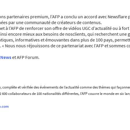
ions partenaires premium, l’AFP a conclu un accord avec Newsflare po
urnées par une communauté de créateurs de contenus.
met à l’AFP de renforcer son offre de vidéos UGC d’actualité ou à for
nsi encore mieux aux besoins de nosclients, qui recherchent une g
entiques, informatives et émouvantes dans plus de 100 pays, permett
e. « Nous nous réjouissons de ce partenariat avec l’AFP et sommes c
 News
et AFP Forum.
 complète et vérifiée des événements de l’actualité comme des thèmes qui façonnent
2 600 collaborateurs de 100 nationalités différentes, l’AFP couvre le monde en six l
p.com