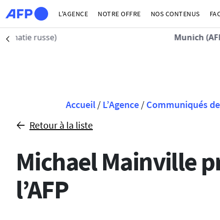
Aller au contenu principal
L'AGENCE
NOTRE OFFRE
NOS CONTENUS
FA
Munich (AFP)
| 06/08/2026 - 11:58:22
Précédent
Fil d'Ariane
Accueil
/
L’Agence
/
Communiqués de 
Retour à la liste
Michael Mainville pr
l’AFP