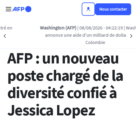
Aller au contenu principal
Nous contacter
Retour à la liste
Washington (AFP)
| 08/08/2026 - 04:22:19
| Washington
annonce une aide d'un milliard de dollars pour la
Précédent
S
12 SEP 2022 - 16:05
Colombie
AFP : un nouveau
poste chargé de la
diversité confié à
Jessica Lopez