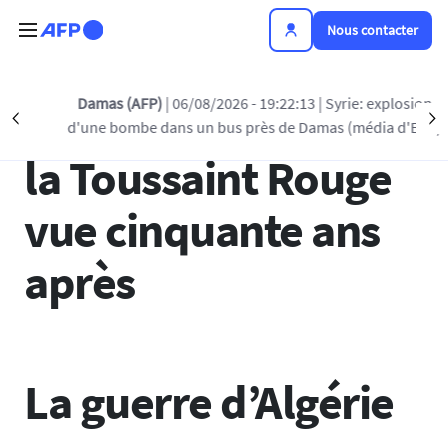
Aller au contenu principal
Nous contacter
Damas (AFP)
| 06/08/2026 - 19:22:13
| Syrie: explosion
La guerre d’Algérie :
Précédent
S
d'une bombe dans un bus près de Damas (média d'Etat)
la Toussaint Rouge
vue cinquante ans
après
La guerre d’Algérie