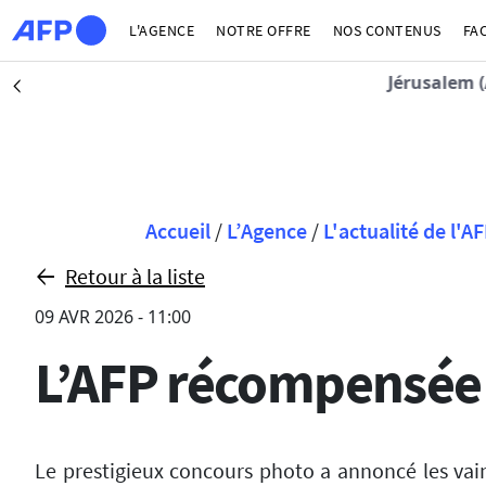
Aller au contenu principal
L'AGENCE
NOTRE OFFRE
NOS CONTENUS
FA
Jérusalem (AFP)
| 05/08/2026 - 19:18
Précédent
Fil d'Ariane
Accueil
/
L’Agence
/
L'actualité de l'A
Retour à la liste
09 AVR 2026 - 11:00
L’AFP récompensée 
Le prestigieux concours photo a annoncé les vain