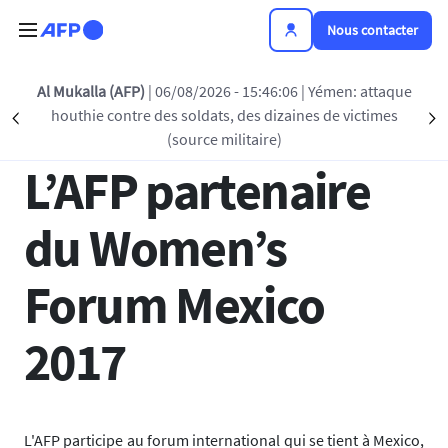
Aller au contenu principal
Nous contacter
Retour à la liste
Al Mukalla (AFP)
| 06/08/2026 - 15:46:06
| Yémen: attaque
houthie contre des soldats, des dizaines de victimes
Précédent
S
08 NOV 2017 - 13:21
(source militaire)
L’AFP partenaire
du Women’s
Forum Mexico
2017
L'AFP participe au forum international qui se tient à Mexico,