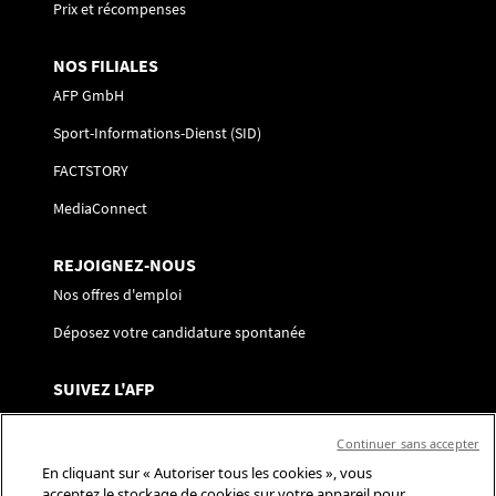
Prix et récompenses
NOS FILIALES
AFP GmbH
Sport-Informations-Dienst (SID)
FACTSTORY
MediaConnect
REJOIGNEZ-NOUS
Nos offres d'emploi
Déposez votre candidature spontanée
SUIVEZ L'AFP
Nous contacter
Continuer sans accepter
Centre de préférences
En cliquant sur « Autoriser tous les cookies », vous
acceptez le stockage de cookies sur votre appareil pour
Réseaux sociaux