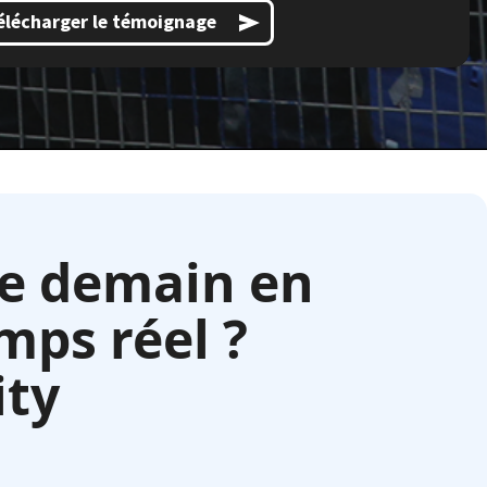
élécharger le témoignage
de demain en
mps réel ?
ity