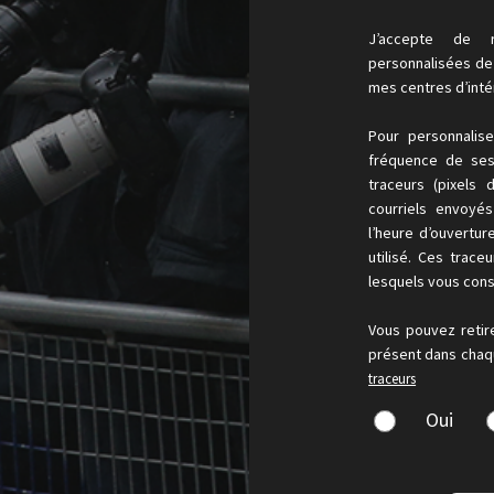
J’accepte de r
personnalisées de l
mes centres d’inté
Pour personnalis
fréquence de ses 
traceurs (pixels 
courriels envoyé
l’heure d’ouvertur
utilisé. Ces trace
lesquels vous cons
Vous pouvez retir
présent dans chaqu
traceurs
Oui