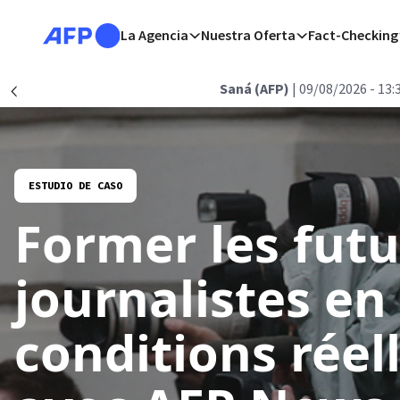
Pasar al contenido principal
La Agencia
Nuestra Oferta
Fact-Checking
Atrás
Saná (AFP)
| 09/08/2026 - 13:
Précédent
ESTUDIO DE CASO
Former les futu
journalistes en
conditions réel