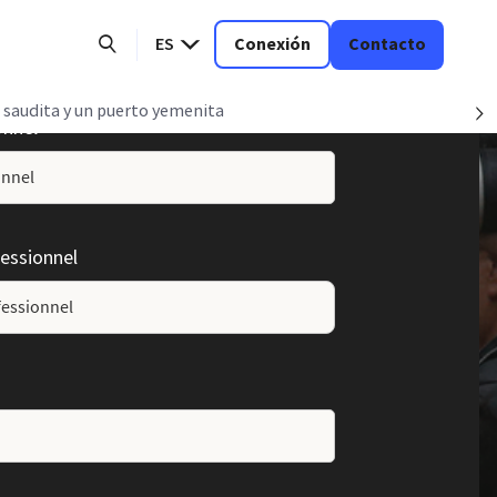
ES
Conexión
Contacto
a saudita y un puerto yemenita
S
onnel
essionnel