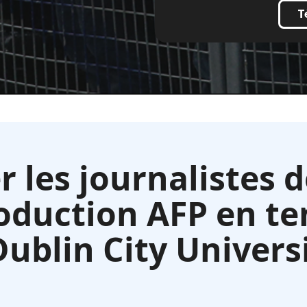
T
les journalistes 
oduction AFP en te
Dublin City Univers