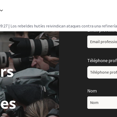
39:27
| Los rebeldes hutíes reivindican ataques contra una refinerí
Email professi
Téléphone prof
rs
Nom
les