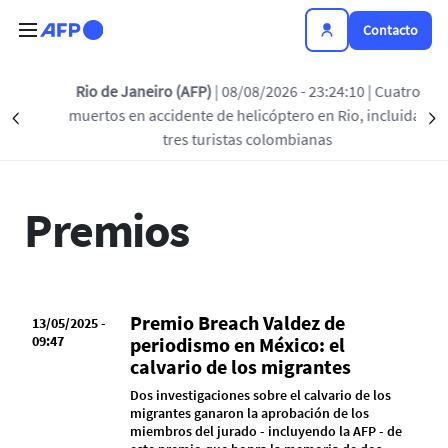
Pasar al contenido principal
Contacto
Rio de Janeiro (AFP)
| 08/08/2026 - 23:24:10
| Cuatro
muertos en accidente de helicóptero en Rio, incluidas
Précédent
ACTUALIDAD AFP
PREMIOS
COMUNICADOS D
S
tres turistas colombianas
Premios
Premio Breach Valdez de
13/05/2025 -
09:47
periodismo en México: el
calvario de los migrantes
Dos investigaciones sobre el calvario de los
migrantes ganaron la aprobación de los
miembros del jurado - incluyendo la AFP - de