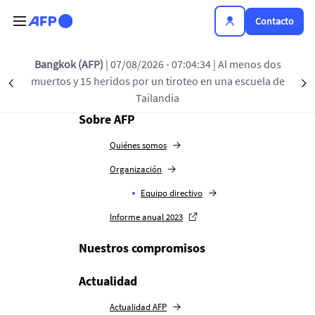
Pasar al contenido principal
Contacto
Bangkok (AFP)
| 07/08/2026 - 07:04:34
| Al menos dos
La Agencia
muertos y 15 heridos por un tiroteo en una escuela de
Précédent
S
Tailandia
Sobre AFP
Quiénes somos
Organización
Equipo directivo
Informe anual 2023
Nuestros compromisos
Actualidad
Actualidad AFP