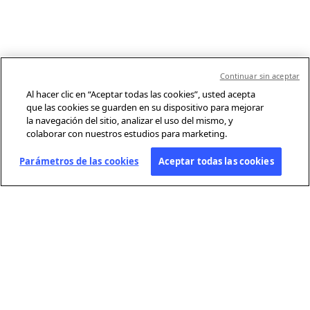
Continuar sin aceptar
Al hacer clic en “Aceptar todas las cookies”, usted acepta
que las cookies se guarden en su dispositivo para mejorar
la navegación del sitio, analizar el uso del mismo, y
colaborar con nuestros estudios para marketing.
Parámetros de las cookies
Aceptar todas las cookies
SOBRE AFP
Agencia mundial de información, Agence France-Presse (AFP) cubre y
verifica la actualidad con independencia y rigor en texto, foto, video y
gráficos, gracias a una red de periodistas presentes en 210 oficinas en