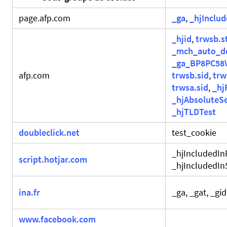
page.afp.com
_ga
,
_hjInclu
_hjid
,
trwsb.s
_mch_auto_d
_ga_BP8PC58
afp.com
trwsb.sid
,
trw
trwsa.sid
,
_hj
_hjAbsoluteS
_hjTLDTest
doubleclick.net
test_cookie
_hjIncludedI
script.hotjar.com
_hjIncludedI
ina.fr
_ga, _gat, _gid
www.facebook.com