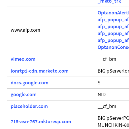
_mkto_trk
OptanonAlert
afp_popup_a
afp_popup_af
www.afp.com
afp_popup_a
afp_popup_a
OptanonCons
vimeo.com
__cf_bm
lonrtp1-cdn.marketo.com
BIGipServerlo
docs.google.com
S
google.com
NID
placeholder.com
__cf_bm
BIGipServerPO
715-asn-767.mktoresp.com
MUNCHKIN-8