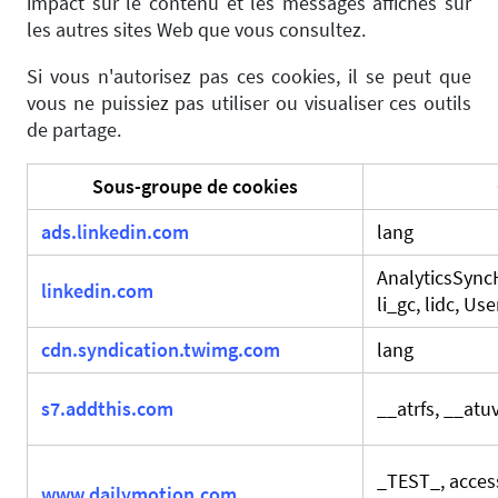
impact sur le contenu et les messages affichés sur
les autres sites Web que vous consultez.
Si vous n'autorisez pas ces cookies, il se peut que
vous ne puissiez pas utiliser ou visualiser ces outils
de partage.
Sous-groupe de cookies
ads.linkedin.com
lang
AnalyticsSyncH
linkedin.com
li_gc, lidc, U
cdn.syndication.twimg.com
lang
s7.addthis.com
__atrfs, __atu
_TEST_, acces
www.dailymotion.com