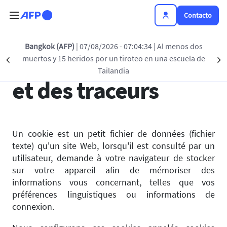
Pasar al contenido principal
Contacto
Bangkok (AFP)
| 07/08/2026 - 07:04:34
| Al menos dos
Gestion des cookies
muertos y 15 heridos por un tiroteo en una escuela de
Précédent
S
Tailandia
et des traceurs
Un cookie est un petit fichier de données (fichier
texte) qu'un site Web, lorsqu'il est consulté par un
utilisateur, demande à votre navigateur de stocker
sur votre appareil afin de mémoriser des
informations vous concernant, telles que vos
préférences linguistiques ou informations de
connexion.