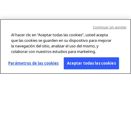
Continuar sin aceptar
Al hacer clic en “Aceptar todas las cookies”, usted acepta
que las cookies se guarden en su dispositivo para mejorar
la navegación del sitio, analizar el uso del mismo, y
colaborar con nuestros estudios para marketing.
Parámetros de las cookies
Aceptar todas las cookies
SOBRE AFP
Agencia mundial de información, Agence France-Presse (AFP) cubre y
verifica la actualidad con independencia y rigor en texto, foto, video y
gráficos, gracias a una red de periodistas presentes en 210 oficinas en