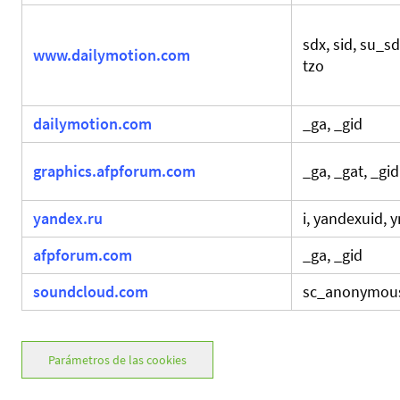
sdx, sid, su_s
www.dailymotion.com
tzo
dailymotion.com
_ga, _gid
graphics.afpforum.com
_ga, _gat, _gid
yandex.ru
i, yandexuid, 
afpforum.com
_ga, _gid
soundcloud.com
sc_anonymou
Parámetros de las cookies