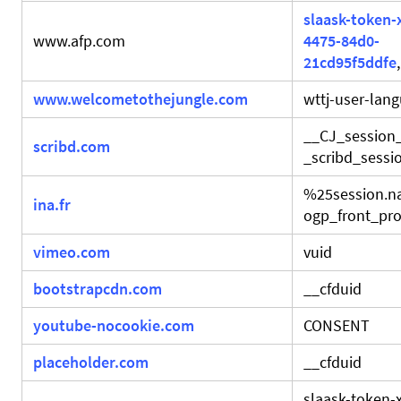
slaask-token-
www.afp.com
4475-84d0-
21cd95f5ddfe
www.welcometothejungle.com
wttj-user-lan
__CJ_session
scribd.com
_scribd_sessio
%25session.
ina.fr
ogp_front_prod
vimeo.com
vuid
bootstrapcdn.com
__cfduid
youtube-nocookie.com
CONSENT
placeholder.com
__cfduid
slaask-token-