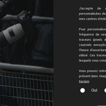
J’accepte de r
personnalisées de l
mes centres d’inté
Pour personnalis
fréquence de ses 
traceurs (pixels 
courriels envoyé
l’heure d’ouvertur
utilisé. Ces trace
lesquels vous cons
Vous pouvez retir
présent dans chaqu
traceurs
Oui