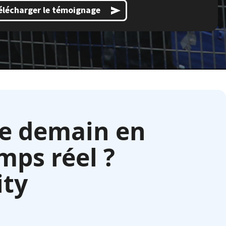
élécharger le témoignage
de demain en
mps réel ?
ity