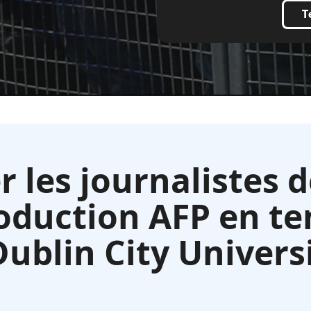
T
les journalistes 
oduction AFP en te
Dublin City Univers