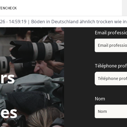
TENCHECK
26 - 14:59:19
| Böden in Deutschland ähnlich trocken wie i
Email professi
Téléphone prof
rs
Nom
les