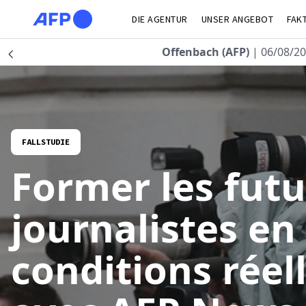
Direkt zum Inhalt
DIE AGENTUR
UNSER ANGEBOT
FAK
Zurück
Offenbach (AFP)
| 06/08/20
Précédent
FALLSTUDIE
Former les futu
journalistes en
conditions réel