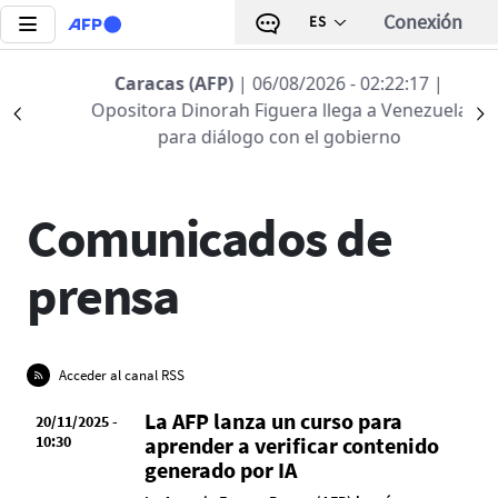
Pasar al contenido principal
Conexión
ES
Caracas (AFP)
| 06/08/2026 - 02:22:17
|
Opositora Dinorah Figuera llega a Venezuela
Précédent
S
ACTUALIDAD AFP
PREMIOS
COMUNICADOS D
para diálogo con el gobierno
Comunicados de
prensa
Acceder al canal RSS
La AFP lanza un curso para
20/11/2025 -
10:30
aprender a verificar contenido
generado por IA