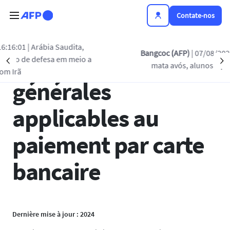
Passar para o conteúdo principal
Contate-nos
,
Bangcoc (AFP)
| 07/08/2026 - 13:15:17
| Adolescen
Conditions
o a
Précédent
S
mata avós, alunos e professores na Tailândia
générales
applicables au
paiement par carte
bancaire
Dernière mise à jour : 2024