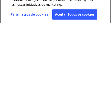
nas nossas iniciativas de marketing.
Parâmetros de cookies
Aceitar todos os cookies
SOBRE A AFP
A Agence France-Presse (AFP) é uma agência global de notícias que
cobre e verifica a atualidade com independência e rigor, em texto,
fotografia, vídeo e datavisualização. Conta com uma rede de
jornalistas distribuídos por cerca de 210 escritórios em todo o
mundo.
LINKS ÚTEIS
Condições gerais de utilização
Proteção de dados pessoais