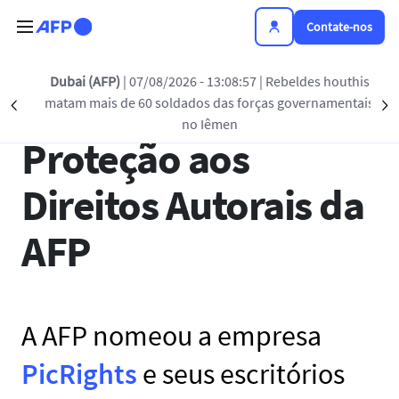
Passar para o conteúdo principal
Contate-nos
Dubai (AFP)
| 07/08/2026 - 13:08:57
| Rebeldes houthis
Medidas de
matam mais de 60 soldados das forças governamentais
Précédent
S
no Iêmen
Proteção aos
Direitos Autorais da
AFP
A AFP nomeou a empresa
PicRights
e seus escritórios