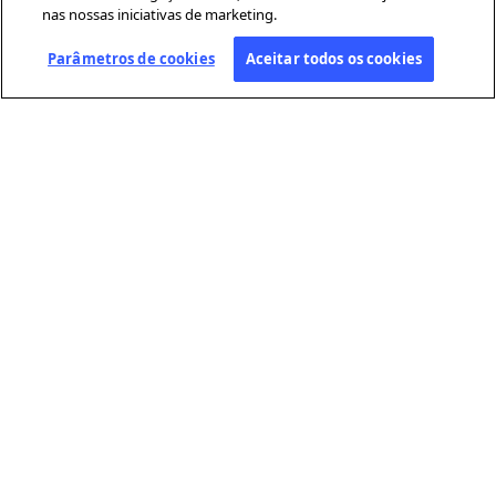
nas nossas iniciativas de marketing.
Parâmetros de cookies
Aceitar todos os cookies
SOBRE A AFP
A Agence France-Presse (AFP) é uma agência global de notícias que
cobre e verifica a atualidade com independência e rigor, em texto,
fotografia, vídeo e datavisualização. Conta com uma rede de
jornalistas distribuídos por cerca de 210 escritórios em todo o
mundo.
LINKS ÚTEIS
Condições gerais de utilização
Proteção de dados pessoais