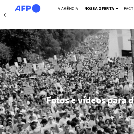
Passar para o conteúdo principal
A AGÊNCIA
NOSSA OFERTA
FACT
Précédent
Teerã (
Berlim 
Los Ang
De
Teerã
Los Ang
Washin
Fotos e vídeos para 