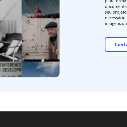
plataforma 
documentári
seu projet
necessário 
imagens qu
Cont