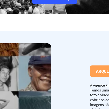
ARQU
A Agence Fr
Temos uma 
foto e víde
cobrir os a
imagens sã