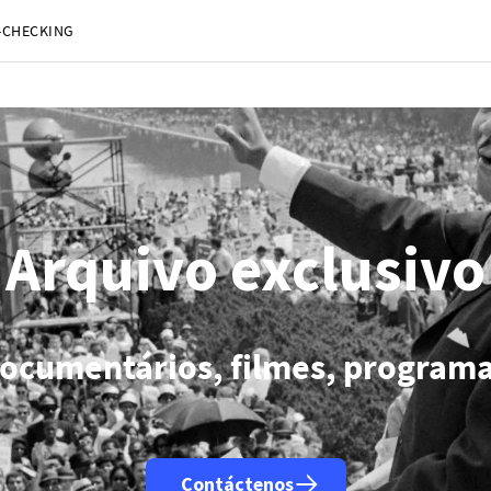
-CHECKING
AFP)
| 11:15:33 - 06/08/2026
| Irã anuncia acordo com Omã sobre Ormuz mas diz que reabertura depende dos 
Washington (AFP)
| 11:10:23 - 06/08/2026
| Trump nega escassez de munições e ameaça quem sugere o con
Madri (AFP)
| 03:00:50 - 06/08/2026
| Ceuta alerta que situação dos menores migrantes é 'insustentável'
(AFP)
| 02:26:42 - 06/08/2026
| Alemanha alerta para ‘nova ameaça’ após incidente em aeroporto-chave para e
eles (AFP)
| 01:17:07 - 06/08/2026
| Homem armado detido em campo de golfe de Trump na Califórnia é alv
troit (AFP)
| 00:27:26 - 06/08/2026
| Candidato progressista Abdul El-Sayed vence primárias democratas no 
 (AFP)
| 22:32:11 - 05/08/2026
| Presidente do Irã diz que comunicação com líder supremo é "muito difícil ne
Sana (AFP)
| 22:08:42 - 05/08/2026
| Rebeldes houthis do Iêmen afirmam ter atacado dois petroleiros saudi
eles (AFP)
| 21:42:02 - 05/08/2026
| Homem armado detido em campo de golfe de Trump na Califórnia é alv
gton (AFP)
| 20:51:43 - 05/08/2026
| EUA anuncia novas acusações e recompensas contra chefes do cartel 
Arquivo exclusivo
documentários, filmes, programa
Contáctenos