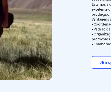
Estamos à d
excelente q
produção.
Vantagens p
• Coordenaç
• Padrão d
• Organizaç
protocolos 
• Colaboraç
¿En q