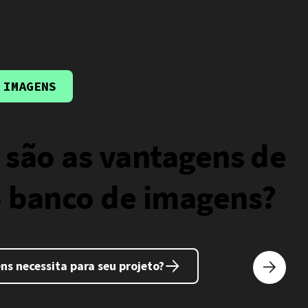
 IMAGENS
 são as vantagens de
 banco de imagens?
s necessita para seu projeto?