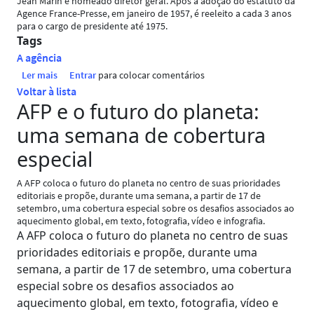
Jean Marin é nomeado diretor geral. Após a adoção do estatuto da
Agence France-Presse, em janeiro de 1957, é reeleito a cada 3 anos
para o cargo de presidente até 1975.
Tags
A agência
sobre Jean Marin
Ler mais
Entrar
para colocar comentários
Voltar à lista
AFP e o futuro do planeta:
uma semana de cobertura
especial
A AFP coloca o futuro do planeta no centro de suas prioridades
editoriais e propõe, durante uma semana, a partir de 17 de
setembro, uma cobertura especial sobre os desafios associados ao
aquecimento global, em texto, fotografia, vídeo e infografia.
A AFP coloca o futuro do planeta no centro de suas
prioridades editoriais e propõe, durante uma
semana, a partir de 17 de setembro, uma cobertura
especial sobre os desafios associados ao
aquecimento global, em texto, fotografia, vídeo e