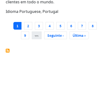
clientes em todo o mundo.
Idioma
Portuguese, Portugal
PAGINAÇÃO
Página atual
Página
Página
Página
Página
Página
Página
Página
1
2
3
4
5
6
7
8
Página
Próxima página
Última página
9
…
Seguinte ›
Última »