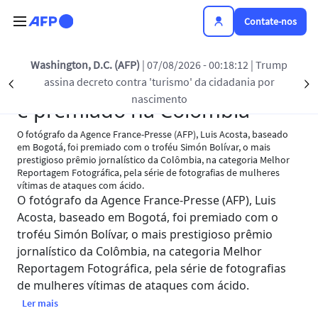
Passar para o conteúdo principal
Contate-nos
Washington, D.C. (AFP)
| 07/08/2026 - 00:18:12
| Trump
Voltar à lista
Fotógrafo da AFP Luis Acosta
assina decreto contra 'turismo' da cidadania por
Précédent
S
nascimento
é premiado na Colômbia
O fotógrafo da Agence France-Presse (AFP), Luis Acosta, baseado
em Bogotá, foi premiado com o troféu Simón Bolívar, o mais
prestigioso prêmio jornalístico da Colômbia, na categoria Melhor
Reportagem Fotográfica, pela série de fotografias de mulheres
vítimas de ataques com ácido.
O fotógrafo da Agence France-Presse (AFP), Luis
Acosta, baseado em Bogotá, foi premiado com o
troféu Simón Bolívar, o mais prestigioso prêmio
jornalístico da Colômbia, na categoria Melhor
Reportagem Fotográfica, pela série de fotografias
de mulheres vítimas de ataques com ácido.
sobre Fotógrafo da AFP Luis Acosta é premiado na Colômbia
Ler mais