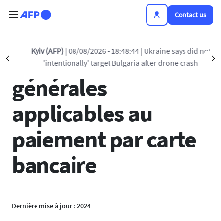
Skip to main content
Contact us
Kyiv (AFP)
| 08/08/2026 - 18:48:44
| Ukraine says did not
Conditions
Précédent
S
'intentionally' target Bulgaria after drone crash
générales
applicables au
paiement par carte
bancaire
Dernière mise à jour : 2024