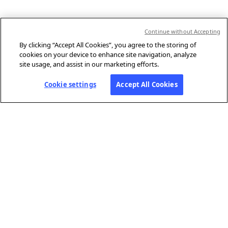
Continue without Accepting
By clicking “Accept All Cookies”, you agree to the storing of
cookies on your device to enhance site navigation, analyze
site usage, and assist in our marketing efforts.
Cookie settings
Accept All Cookies
ABOUT AFP
Agence France-Presse (AFP) is a global news agency that provides
reliable, comprehensive, real-time coverage of the stories shaping our
daily lives, drawing on a unique network of journalists based in 210
locations around the world.