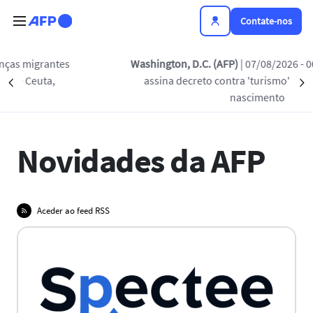
Passar para o conteúdo principal
Contate-nos
Washington, D.C. (AFP)
| 07/08/2026 - 00:18:12
| Trump
assina decreto contra 'turismo' da cidadania por
Précédent
NOVIDADES DA AFP
PRÊMIOS
COMUNICADOS 
S
nascimento
Novidades da AFP
Aceder ao feed RSS