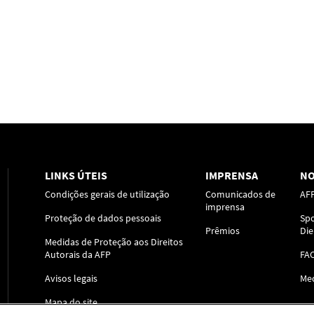
LINKS ÚTEIS
IMPRENSA
NO
Condições gerais de utilização
Comunicados de
AF
imprensa
Proteção de dados pessoais
Spo
Prêmios
Die
Medidas de Proteção aos Direitos
Autorais da AFP
FA
Avisos legais
Me
Mapa do site