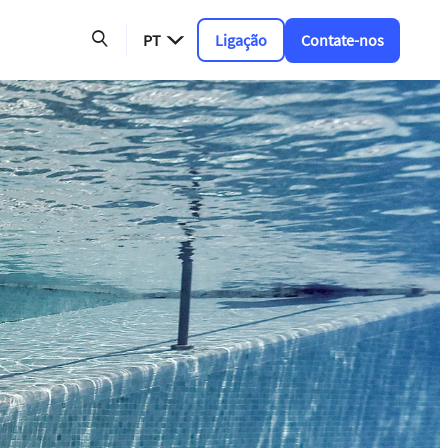
PT
Ligação
Contate-nos