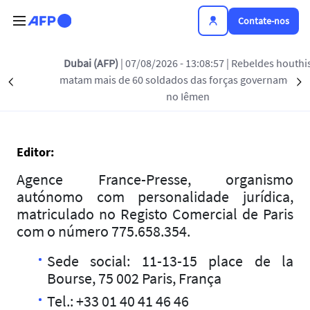
Passar para o conteúdo principal
Contate-nos
Dubai (AFP)
| 07/08/2026 - 13:08:57
| Rebeldes houthis
Avisos legais
matam mais de 60 soldados das forças governamentais
Précédent
S
no Iêmen
Editor:
Agence France-Presse, organismo
autónomo com personalidade jurídica,
matriculado no Registo Comercial de Paris
com o número 775.658.354.
Sede social: 11-13-15 place de la
Bourse, 75 002 Paris, França
Tel.: +33 01 40 41 46 46