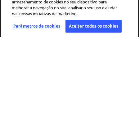
armazenamento de cookies no seu dispositivo para
melhorar a navegação no site, analisar o seu uso e ajudar
nas nossas iniciativas de marketing.
Parâmetros de cookies
Aceitar todos os cookies
SOBRE A AFP
A Agence France-Presse (AFP) é uma agência global de notícias que
cobre e verifica a atualidade com independência e rigor, em texto,
fotografia, vídeo e datavisualização. Conta com uma rede de
jornalistas distribuídos por cerca de 210 escritórios em todo o
mundo.
LINKS ÚTEIS
Condições gerais de utilização