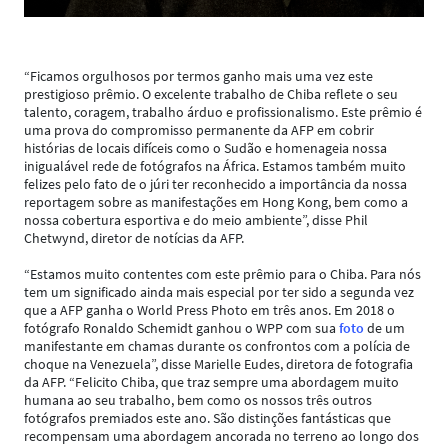
“Ficamos orgulhosos por termos ganho mais uma vez este
prestigioso prêmio. O excelente trabalho de Chiba reflete o seu
talento, coragem, trabalho árduo e profissionalismo. Este prêmio é
uma prova do compromisso permanente da AFP em cobrir
histórias de locais difíceis como o Sudão e homenageia nossa
inigualável rede de fotógrafos na África. Estamos também muito
felizes pelo fato de o júri ter reconhecido a importância da nossa
reportagem sobre as manifestações em Hong Kong, bem como a
nossa cobertura esportiva e do meio ambiente”, disse Phil
Chetwynd, diretor de notícias da AFP.
“Estamos muito contentes com este prêmio para o Chiba. Para nós
tem um significado ainda mais especial por ter sido a segunda vez
que a AFP ganha o World Press Photo em três anos. Em 2018 o
fotógrafo Ronaldo Schemidt ganhou o WPP com sua
foto
de um
manifestante em chamas durante os confrontos com a polícia de
choque na Venezuela”, disse Marielle Eudes, diretora de fotografia
da AFP. “Felicito Chiba, que traz sempre uma abordagem muito
humana ao seu trabalho, bem como os nossos três outros
fotógrafos premiados este ano. São distinções fantásticas que
recompensam uma abordagem ancorada no terreno ao longo dos