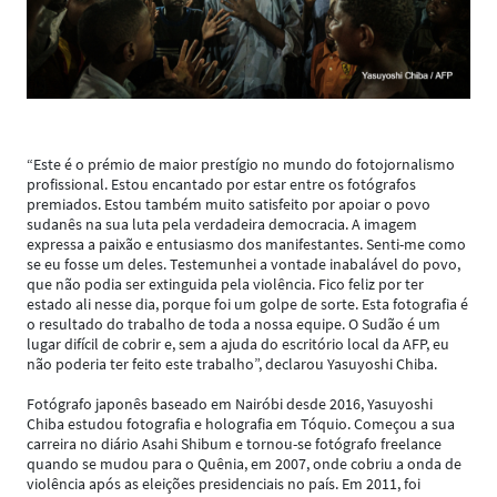
“Este é o prémio de maior prestígio no mundo do fotojornalismo
profissional. Estou encantado por estar entre os fotógrafos
premiados. Estou também muito satisfeito por apoiar o povo
sudanês na sua luta pela verdadeira democracia. A imagem
expressa a paixão e entusiasmo dos manifestantes. Senti-me como
se eu fosse um deles. Testemunhei a vontade inabalável do povo,
que não podia ser extinguida pela violência. Fico feliz por ter
estado ali nesse dia, porque foi um golpe de sorte. Esta fotografia é
o resultado do trabalho de toda a nossa equipe. O Sudão é um
lugar difícil de cobrir e, sem a ajuda do escritório local da AFP, eu
não poderia ter feito este trabalho”, declarou Yasuyoshi Chiba.
Fotógrafo japonês baseado em Nairóbi desde 2016, Yasuyoshi
Chiba estudou fotografia e holografia em Tóquio. Começou a sua
carreira no diário Asahi Shibum e tornou-se fotógrafo freelance
quando se mudou para o Quênia, em 2007, onde cobriu a onda de
violência após as eleições presidenciais no país. Em 2011, foi