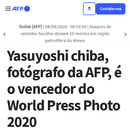
Passar para o conteúdo principal
Contate-nos
Voltar à lista
Dubai (AFP)
| 08/08/2026 - 00:53:50
| Ataques de
rebeldes houthis deixam 10 mortos em região
Précédent
S
16 ABR 2020 - 14:17
petrolífera do Iêmen
Yasuyoshi chiba,
fotógrafo da AFP, é
o vencedor do
World Press Photo
2020