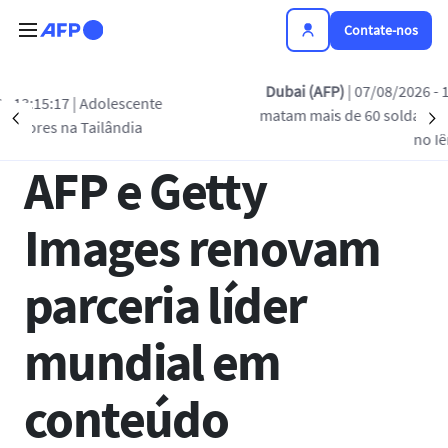
Passar para o conteúdo principal
Contate-nos
Voltar à lista
Dubai (AFP)
| 07/08/2026 - 13:08:57
| Rebel
olescente
matam mais de 60 soldados das forças gov
Précédent
S
lândia
12 JAN 2021 - 16:27
no Iêmen
AFP e Getty
Images renovam
parceria líder
mundial em
conteúdo