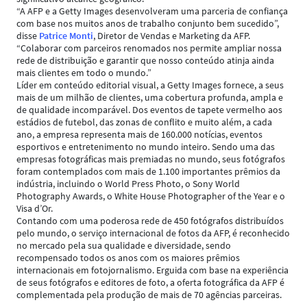
“A AFP e a Getty Images desenvolveram uma parceria de confiança
com base nos muitos anos de trabalho conjunto bem sucedido”,
disse
Patrice Monti
, Diretor de Vendas e Marketing da AFP.
“Colaborar com parceiros renomados nos permite ampliar nossa
rede de distribuição e garantir que nosso conteúdo atinja ainda
mais clientes em todo o mundo.”
Líder em conteúdo editorial visual, a Getty Images fornece, a seus
mais de um milhão de clientes, uma cobertura profunda, ampla e
de qualidade incomparável. Dos eventos de tapete vermelho aos
estádios de futebol, das zonas de conflito e muito além, a cada
ano, a empresa representa mais de 160.000 notícias, eventos
esportivos e entretenimento no mundo inteiro. Sendo uma das
empresas fotográficas mais premiadas no mundo, seus fotógrafos
foram contemplados com mais de 1.100 importantes prêmios da
indústria, incluindo o World Press Photo, o Sony World
Photography Awards, o White House Photographer of the Year e o
Visa d’Or.
Contando com uma poderosa rede de 450 fotógrafos distribuídos
pelo mundo, o serviço internacional de fotos da AFP, é reconhecido
no mercado pela sua qualidade e diversidade, sendo
recompensado todos os anos com os maiores prêmios
internacionais em fotojornalismo. Erguida com base na experiência
de seus fotógrafos e editores de foto, a oferta fotográfica da AFP é
complementada pela produção de mais de 70 agências parceiras.