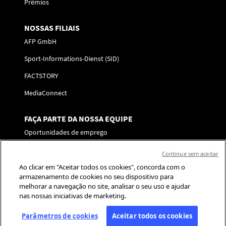
Prêmios
NOSSAS FILIAIS
AFP GmbH
Sport-Informations-Dienst (SID)
FACTSTORY
MediaConnect
FAÇA PARTE DA NOSSA EQUIPE
Oportunidades de emprego
Enviar a sua candidatura
Continue sem aceitar
Ao clicar em "Aceitar todos os cookies", concorda com o
SIGA-NOS
armazenamento de cookies no seu dispositivo para
melhorar a navegação no site, analisar o seu uso e ajudar
Contate-nos
nas nossas iniciativas de marketing.
Centro de preferência
Parâmetros de cookies
Aceitar todos os cookies