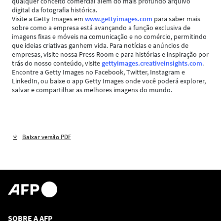
qualquer conceito comercial além do mais profundo arquivo
digital da fotografia histórica.
Visite a Getty Images em
www.gettyimages.com
para saber mais
sobre como a empresa está avançando a função exclusiva de
imagens fixas e móveis na comunicação e no comércio, permitindo
que ideias criativas ganhem vida. Para notícias e anúncios de
empresas, visite nossa Press Room e para histórias e inspiração por
trás do nosso conteúdo, visite
gettyimages.creativeinsights.com
.
Encontre a Getty Images no Facebook, Twitter, Instagram e
LinkedIn, ou baixe o app Getty Images onde você poderá explorer,
salvar e compartilhar as melhores imagens do mundo.
Baixar versão PDF
SOBRE A AFP