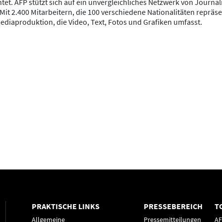
htet. AFP stützt sich auf ein unvergleichliches Netzwerk von Journa
. Mit 2.400 Mitarbeitern, die 100 verschiedene Nationalitäten repräs
imediaproduktion, die Video, Text, Fotos und Grafiken umfasst.
PRAKTISCHE LINKS
PRESSEBEREICH
T
Allgemeine
Pressemitteilungen
A