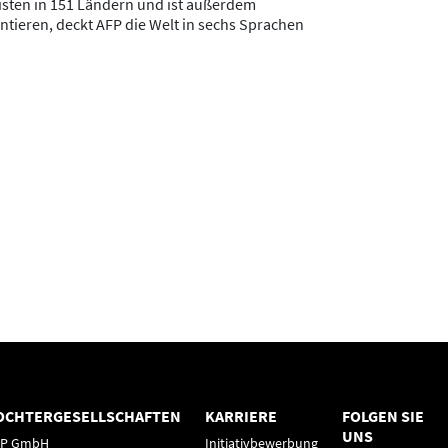
listen in 151 Ländern und ist außerdem
entieren, deckt AFP die Welt in sechs Sprachen
OCHTERGESELLSCHAFTEN
KARRIERE
FOLGEN SIE
UNS
FP GmbH
Initiativbewerbung