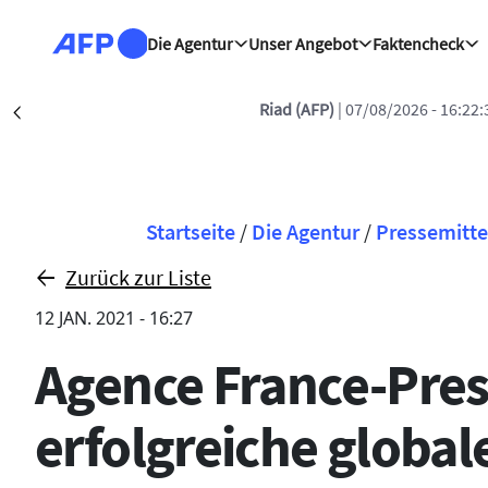
Direkt zum Inhalt
Die Agentur
Unser Angebot
Faktencheck
Krieg Verteidigungsabkommen
Précédent
Pfadnavigation
Startseite
/
Die Agentur
/
Pressemitte
Zurück zur Liste
12 JAN. 2021 - 16:27
Agence France-Pres
erfolgreiche globa