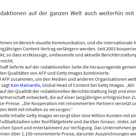
daktionen auf der ganzen Welt auch weiterhin mit e
nehmen im Bereich visuelle Kommunikation, und die internationale
langjährigen Content-Vertrag verlängern werden. Seit 2003 kooperie
, so dass erstklassige, umfassende und aktuelle Berichterstattun
reicht.
schaft lieferte auf der redaktionellen Seite die herausragende geme
nden Qualitäten von AFP und Getty Images kombinierte.
nd AFP zusammen, um den Medien und anderen Organisationen weltwei
, sagt
Ken Mainardis
, Global Head of Content bei Getty Images. „Wir 
auf der Qualität der redaktionellen Berichterstattung liegt und eine
rtnerschaft entwickelt, die auf einer langjährigen erfolgreichen 
ce-Presse. „Die Kooperation mit renommierten Partnern versetzt uns
en Welt mit Inhalten zu versorgen.“
elle Inhalte Getty Images versorgt über eine Million Kunden mit eine
, Fußballstadien oder Konfliktgebiete und darüber hinaus: Jedes Ja
eichen Sport und entertainment zur Verfügung. Das Unternehmen g
annen über 1.100 renommierte Preise, darunter Auszeichnungen wi