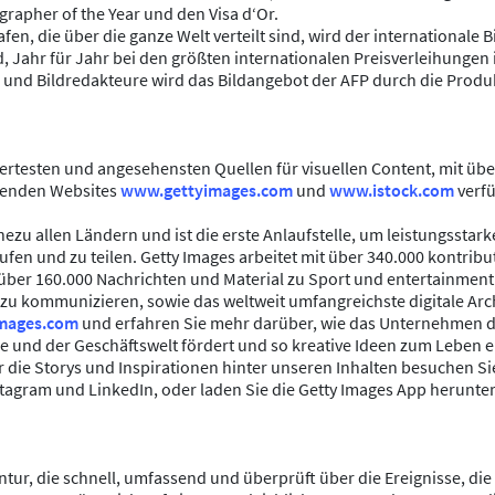
apher of the Year und den Visa d‘Or.
n, die über die ganze Welt verteilt sind, wird der internationale Bi
ird, Jahr für Jahr bei den größten internationalen Preisverleihunge
n und Bildredakteure wird das Bildangebot der AFP durch die Prod
testen und angesehensten Quellen für visuellen Content, mit über 
hrenden Websites
www.gettyimages.com
und
www.istock.com
verfü
ezu allen Ländern und ist die erste Anlaufstelle, um leistungsstark
ufen und zu teilen. Getty Images arbeitet mit über 340.000 kontr
über 160.000 Nachrichten und Material zu Sport und entertainment 
u kommunizieren, sowie das weltweit umfangreichste digitale Archi
mages.com
und erfahren Sie mehr darüber, wie das Unternehmen di
 und der Geschäftswelt fördert und so kreative Ideen zum Leben 
die Storys und Inspirationen hinter unseren Inhalten besuchen Sie
tagram und LinkedIn, oder laden Sie die Getty Images App herunter, 
ntur, die schnell, umfassend und überprüft über die Ereignisse, di