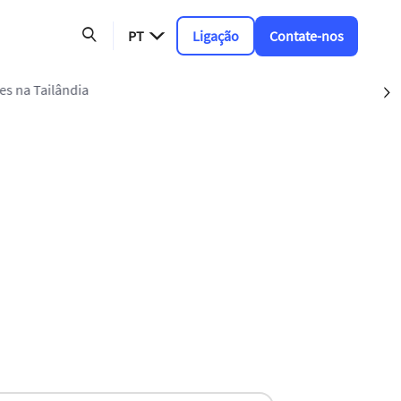
PT
Ligação
Contate-nos
es na Tailândia
S