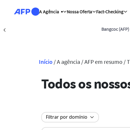
Passar para o conteúdo principal
A Agência
Nossa Oferta
Fact-Checking
Bangcoc (AFP)
Précédent
Início
/
A agência /
AFP em resumo /
T
Navegação estrutural
Todos os nossos
Filtrar por domínio