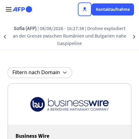
Direkt zum Inhalt
Kontaktaufnahme
Sofia (AFP)
| 08/08/2026 - 16:27:38
| Drohne explodiert
Alle unsere Partner
an der Grenze zwischen Rumänien und Bulgarien nahe
Précédent
S
Gaspipeline
Filtern nach Domain
Business Wire