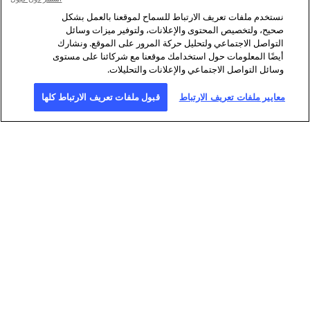
نستخدم ملفات تعريف الارتباط للسماح لموقعنا بالعمل بشكل
صحيح، ولتخصيص المحتوى والإعلانات، ولتوفير ميزات وسائل
التواصل الاجتماعي ولتحليل حركة المرور على الموقع. ونشارك
أيضًا المعلومات حول استخدامك موقعنا مع شركائنا على مستوى
وسائل التواصل الاجتماعي والإعلانات والتحليلات.
معايير ملفات تعريف الارتباط
قبول ملفات تعريف الارتباط كلها
نبذة عن وكالة فرانس برس
وكالة فرانس برس وكالة انباء عالمية توفر
التحقيق
الرقمي
تغطية شاملة وسريعة ودقيقة، بالفيديو
بفضل شبكة
والنص والصورة والوسائط المتعددة
لا تضاهى من
والرسوم البيانية، للقضايا التي تؤثر على
الصحافيين
حياتنا اليومية. وكالة فرانس برس رائدة
المنتشرين
أيضا في مجال
في 150 دولة.
تؤمن فرانس برس من خلال طاقمها المؤلف من 2600 شخص من
أكثر من مئة جنسية مختلفة، تغطية عالمية متعددة الوسائط بست