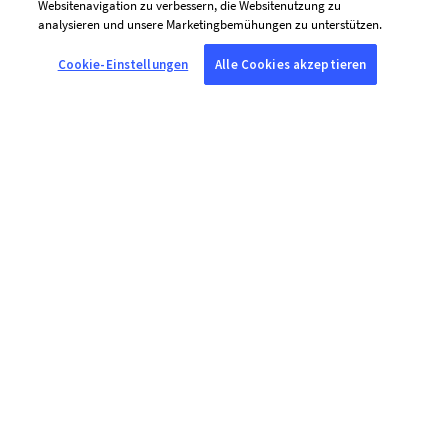
Websitenavigation zu verbessern, die Websitenutzung zu
analysieren und unsere Marketingbemühungen zu unterstützen.
Cookie-Einstellungen
Alle Cookies akzeptieren
ÜBER AFP
Agence France-Presse (AFP) ist eine globale Nachrichtenagentur, die
aktuelle Ereignisse unabhängig und mit höchster Sorgfalt in Text,
Foto, Video und Infografiken berichtet und überprüft – gestützt durch
unser Netzwerk von Journalistinnen und Journalisten an 210
Standorten weltweit.
PRAKTISCHE LINKS
Allgemeine Nutzungsbedingungen
Datenschutzerklärung