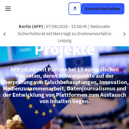
Direkt zum Inhalt
Kontaktaufnahme
Europäische
Berlin (AFP)
| 07/08/2026 - 13:50:45
| Nationaler
Sicherheitsrat mit Merz tagt zu Drohnenvorfall in
Précédent
S
Leipzig
Projekte
AFP ist derzeit Partner bei 15 europäischen
Projekten, deren Schwerpunkte auf der
Überprüfung von Falschbehauptungen, Innovation,
Medienzusammenarbeit, Datenjournalismus und
der Entwicklung von Plattformen zum Austausch
von Inhalten liegen.