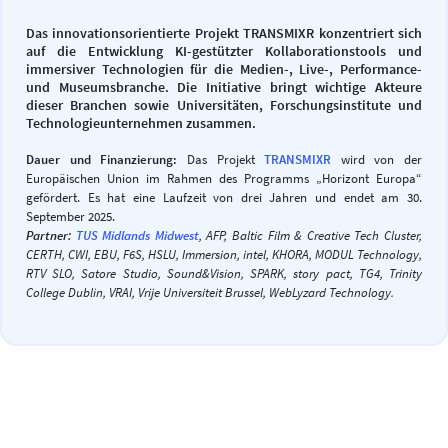
Das innovationsorientierte Projekt TRANSMIXR konzentriert sich
auf die Entwicklung KI-gestützter Kollaborationstools und
immersiver Technologien für die Medien-, Live-, Performance-
und Museumsbranche. Die Initiative bringt wichtige Akteure
dieser Branchen sowie Universitäten, Forschungsinstitute und
Technologieunternehmen zusammen.
Dauer und Finanzierung:
Das Projekt
TRANSMIXR
wird von der
Europäischen Union im Rahmen des Programms „Horizont Europa“
gefördert. Es hat eine Laufzeit von drei Jahren und endet am 30.
September 2025.
Partner:
TUS Midlands Midwest
, AFP, Baltic Film & Creative Tech Cluster,
CERTH, CWI, EBU, F6S, HSLU, Immersion, intel, KHORA, MODUL Technology,
RTV SLO, Satore Studio, Sound&Vision, SPARK, story pact, TG4, Trinity
College Dublin, VRAI, Vrije Universiteit Brussel, WebLyzard Technology.