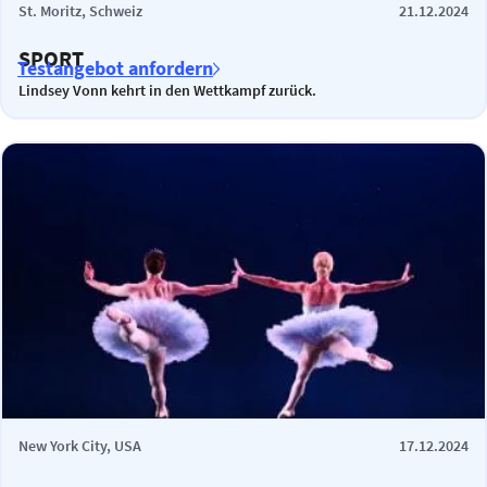
St. Moritz, Schweiz
21.12.2024
SPORT
Testangebot anfordern
Lindsey Vonn kehrt in den Wettkampf zurück.
New York City, USA
17.12.2024