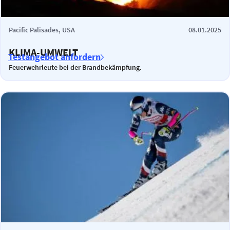
Pacific Palisades, USA
08.01.2025
KLIMA-UMWELT
Testangebot anfordern
Feuerwehrleute bei der Brandbekämpfung.