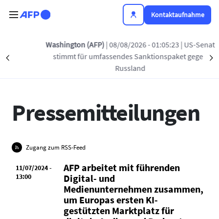
Direkt zum Inhalt
Kontaktaufnahme
Washington (AFP)
| 08/08/2026 - 01:05:23
| US-Senat
stimmt für umfassendes Sanktionspaket gegen
Précédent
NEUES VON AFP
PREISE UND AUSZEICHNUNGEN
S
Russland
Pressemitteilungen
Zugang zum RSS-Feed
AFP arbeitet mit führenden
11/07/2024 -
13:00
Digital- und
Medienunternehmen zusammen,
um Europas ersten KI-
gestützten Marktplatz für