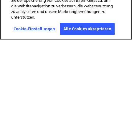
Sie der Speicherung von Cookies auf Ihrem Gerät zu, um
die Websitenavigation zu verbessern, die Websitenutzung
zu analysieren und unsere Marketingbemühungen zu
unterstützen.
Cookie-Einstellungen
Alle Cookies akzeptieren
ÜBER AFP
Agence France-Presse (AFP) ist eine globale Nachrichtenagentur, die
aktuelle Ereignisse unabhängig und mit höchster Sorgfalt in Text,
Foto, Video und Infografiken berichtet und überprüft – gestützt durch
unser Netzwerk von Journalistinnen und Journalisten an 210
Standorten weltweit.
PRAKTISCHE LINKS
Allgemeine Nutzungsbedingungen