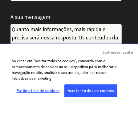
A sua mensagem
Continue sem aceitar
Ao clicar em "Aceitar todos os cookies", concorda com o
armazenamento de cookies no seu dispositivo para melhorar a
navegação no site, analisar o seu uso e ajudar nas nossas
iniciativas de marketing.
Parâmetros de cookies
Aceitar todos os cookies
Aceito receber por e-mail comunicações
personalizadas da AFP (notícias, ofertas e
convites), adaptadas aos meus interesses.
Para personalizar o conteúdo de suas
mensagens e adequar a frequência dos envios,
a AFP e seus prestadores de serviços utilizam