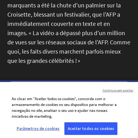
marquants a été la chute d’un palmier sur la
Croisette, blessant un festivalier, que l’AFP a
immédiatement couverte en texte et en
images. « La vidéo a dépassé plus d’un million
de vues sur les réseaux sociaux de l’AFP. Comme
quoi, les faits divers marchent parfois mieux
que les grandes célébrités ! »
Image
Continue sem aceitar
Ao clicar em "Aceitar todos os cookies", concorda com o
armazenamento de cookies no seu dispositivo para melhorar a
navegação no site, analisar o seu uso e ajudar nas nossas
iniciativas de marketing.
Parâmetros de cookies
Aceitar todos os cookies