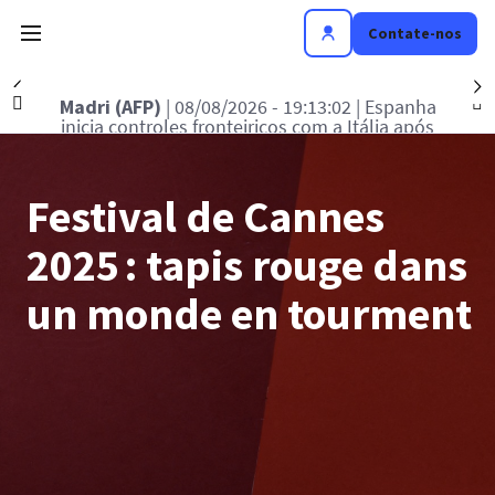
Contate-nos
Précédent
S
2026 - 21:54:16
| Bulgária
Madri (AFP)
| 08/08
da Ucrânia após explosão
inicia controles fro
 drone
crise
Festival de Cannes
2025 : tapis rouge dans
un monde en tourment