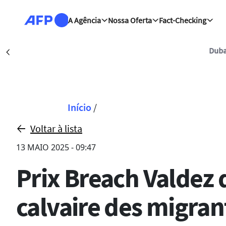
Passar para o conteúdo principal
A Agência
Nossa Oferta
Fact-Checking
Dubai (AFP)
| 08/08/202
Précédent
Navegação estrut
Início
/
Voltar à lista
13 MAIO 2025 - 09:47
Prix Breach Valdez 
calvaire des migran