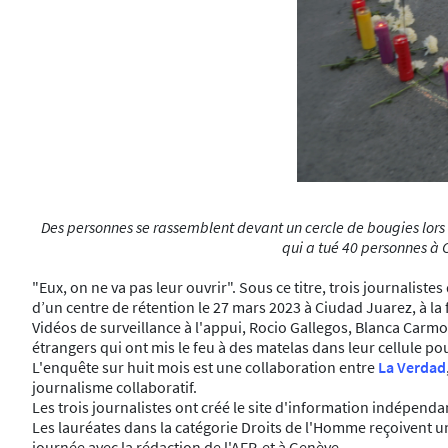
Des personnes se rassemblent devant un cercle de bougies lors d
qui a tué 40 personnes à 
"Eux, on ne va pas leur ouvrir". Sous ce titre, trois journalis
d’un centre de rétention le 27 mars 2023 à Ciudad Juarez, à la 
Vidéos de surveillance à l'appui, Rocio Gallegos, Blanca Carmon
étrangers qui ont mis le feu à des matelas dans leur cellule po
L'enquête sur huit mois est une collaboration entre
La Verdad
journalisme collaboratif.
Les trois journalistes ont créé le site d'information indépenda
Les lauréates dans la catégorie Droits de l'Homme reçoivent u
journée avec la rédaction de l'AFP, et à Genève.