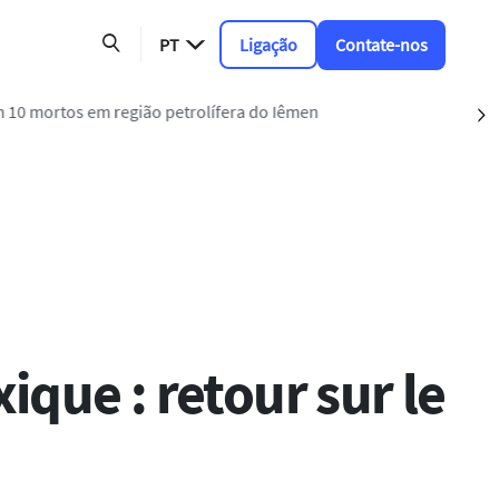
PT
Ligação
Contate-nos
ião petrolífera do Iêmen
S
que : retour sur le