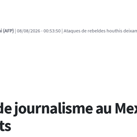
6 - 00:53:50
| Ataques de rebeldes houthis deixam 10 mortos em reg
ural
de journalisme au Mexi
ts