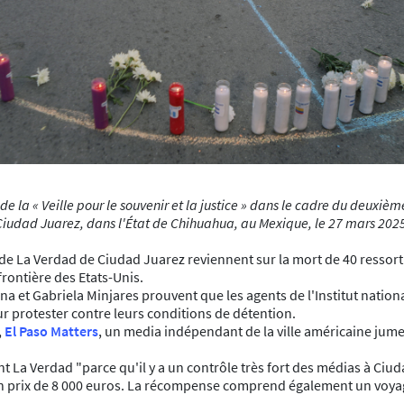
e la « Veille pour le souvenir et la justice » dans le cadre du deuxiè
Ciudad Juarez, dans l'État de Chihuahua, au Mexique, le 27 mars 202
tes de La Verdad de Ciudad Juarez reviennent sur la mort de 40 resso
frontière des Etats-Unis.
a et Gabriela Minjares prouvent que les agents de l'Institut national
ur protester contre leurs conditions de détention.
,
El Paso Matters
, un media indépendant de la ville américaine jume
nt La Verdad "parce qu'il y a un contrôle très fort des médias à Ciu
n prix de 8 000 euros. La récompense comprend également un voyage 