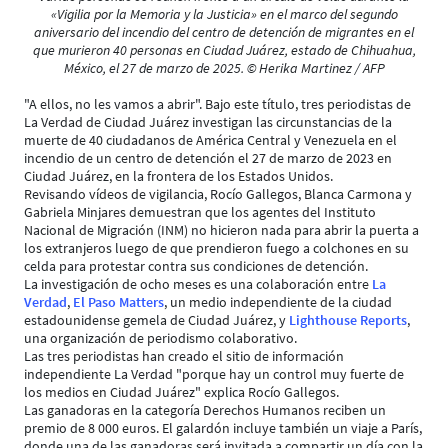
«Vigilia por la Memoria y la Justicia» en el marco del segundo
aniversario del incendio del centro de detención de migrantes en el
que murieron 40 personas en Ciudad Juárez, estado de Chihuahua,
México, el 27 de marzo de 2025. © Herika Martinez / AFP
"A ellos, no les vamos a abrir". Bajo este título, tres periodistas de
La Verdad de Ciudad Juárez investigan las circunstancias de la
muerte de 40 ciudadanos de América Central y Venezuela en el
incendio de un centro de detención el 27 de marzo de 2023 en
Ciudad Juárez, en la frontera de los Estados Unidos.
Revisando vídeos de vigilancia, Rocío Gallegos, Blanca Carmona y
Gabriela Minjares demuestran que los agentes del Instituto
Nacional de Migración (INM) no hicieron nada para abrir la puerta a
los extranjeros luego de que prendieron fuego a colchones en su
celda para protestar contra sus condiciones de detención.
La investigación de ocho meses es una colaboración entre
La
Verdad
,
El Paso Matters
, un medio independiente de la ciudad
estadounidense gemela de Ciudad Juárez, y
Lighthouse Reports
,
una organización de periodismo colaborativo.
Las tres periodistas han creado el sitio de información
independiente La Verdad "porque hay un control muy fuerte de
los medios en Ciudad Juárez" explica Rocío Gallegos.
Las ganadoras en la categoría Derechos Humanos reciben un
premio de 8 000 euros. El galardón incluye también un viaje a París,
donde una de las ganadoras será invitada a compartir un día con la