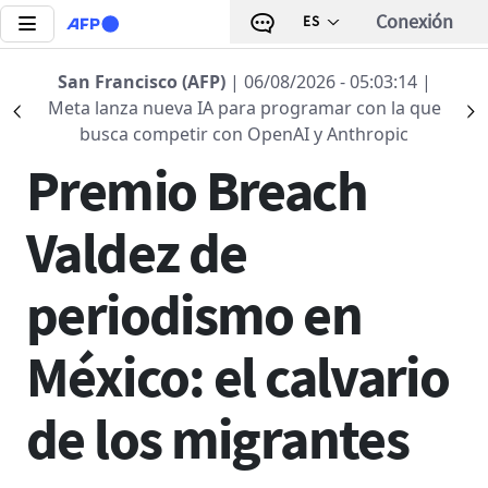
Pasar al contenido principal
Conexión
ES
Regreso a la lista
San Francisco (AFP)
| 06/08/2026 - 05:03:14
|
Meta lanza nueva IA para programar con la que
Précédent
S
13 MAYO 2025 - 09:47
busca competir con OpenAI y Anthropic
Premio Breach
Valdez de
periodismo en
México: el calvario
de los migrantes