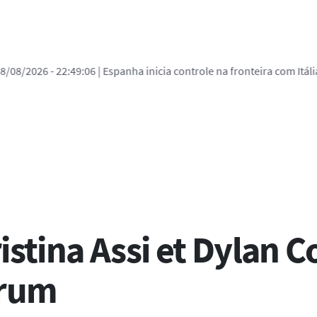
8/2026 - 22:49:06
| Espanha inicia controle na fronteira com Itália ap
ural
stina Assi et Dylan Co
orum