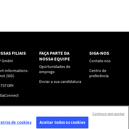
SSAS FILIAIS
FAÇA PARTE DA
SIGA-NOS
NOSSA EQUIPE
P GmbH
Contate-nos
Oportunidades de
rt-Informations-
Centro de
emprego
nst (SID)
preferência
Enviar a sua candidatura
CTSTORY
diaConnect
Continue sem aceitar
etros de cookies
Aceitar todos os cookies