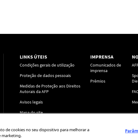
LINKS ÚTEIS
IMPRENSA
NO
Condições gerais de utilização
Comunicados de
AF
imprensa
Proteção de dados pessoais
Spo
Prêmios
Die
Medidas de Proteção aos Direitos
Autorais da AFP
FA
Avisos legais
Me
Mapa do site
to de cookies no seu dispositivo para melhorar a
Parâm
e marketing.