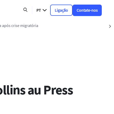
PT
Ligação
Contate-nos
ós crise migratória
S
llins au Press