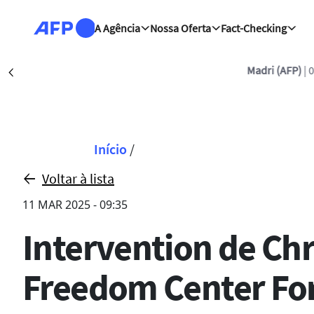
Passar para o conteúdo principal
A Agência
Nossa Oferta
Fact-Checking
Madri (AFP)
| 08/0
Précédent
Navegação estrut
Início
/
Voltar à lista
11 MAR 2025 - 09:35
Intervention de Chri
Freedom Center F