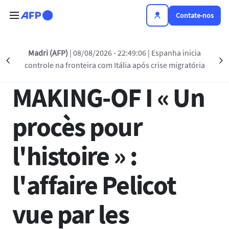
Passar para o conteúdo principal
Contate-nos
Voltar à lista
Madri (AFP)
| 08/08/2026 - 22:49:06
| Espanha inicia
Précédent
S
controle na fronteira com Itália após crise migratória
19 DEZ 2024 - 18:57
MAKING-OF I « Un
procès pour
l'histoire » :
l'affaire Pelicot
vue par les